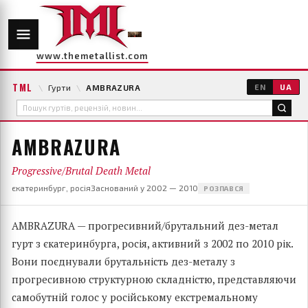
www.themetallist.com
TML
\
Гурти
\
AMBRAZURA
EN
UA
AMBRAZURA
Progressive/Brutal Death Metal
єкатеринбург, росія
Заснований у 2002 — 2010
РОЗПАВСЯ
AMBRAZURA — прогресивний/брутальний дез-метал
гурт з єкатеринбурга, росія, активний з 2002 по 2010 рік.
Вони поєднували брутальність дез-металу з
прогресивною структурною складністю, представляючи
самобутній голос у російському екстремальному