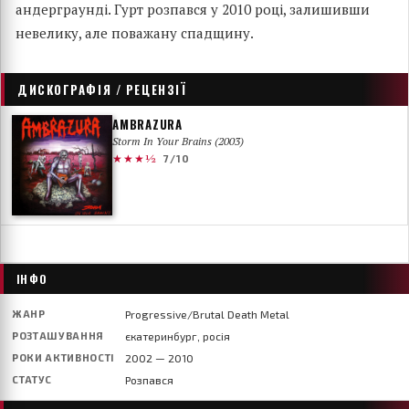
андерграунді. Гурт розпався у 2010 році, залишивши
невелику, але поважану спадщину.
ДИСКОГРАФІЯ / РЕЦЕНЗІЇ
AMBRAZURA
Storm In Your Brains (2003)
★★★½
7/10
ІНФО
ЖАНР
Progressive/Brutal Death Metal
РОЗТАШУВАННЯ
єкатеринбург, росія
РОКИ АКТИВНОСТІ
2002 — 2010
СТАТУС
Розпався