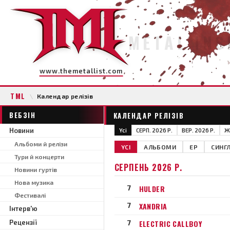
METAL INS
www.themetallist.com
TML
\
Календар релізів
ВЕБЗІН
КАЛЕНДАР РЕЛІЗІВ
Новини
Yci
СЕРП. 2026 Р.
ВЕР. 2026 Р.
Ж
Альбоми й релізи
YCI
АЛЬБОМИ
EP
СИНГ
Тури й концерти
СЕРПЕНЬ 2026 Р.
Новини гуртів
Нова музика
7
HULDER
Фестивалі
7
XANDRIA
Інтерв'ю
Рецензії
7
ELECTRIC CALLBOY