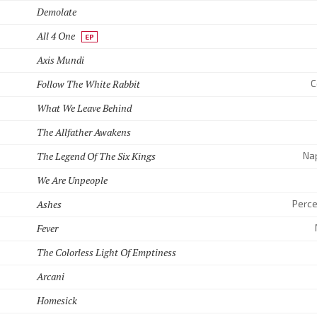
Demolate
All 4 One
EP
Axis Mundi
Follow The White Rabbit
C
What We Leave Behind
The Allfather Awakens
The Legend Of The Six Kings
Na
We Are Unpeople
Ashes
Perce
Fever
The Colorless Light Of Emptiness
Arcani
Homesick