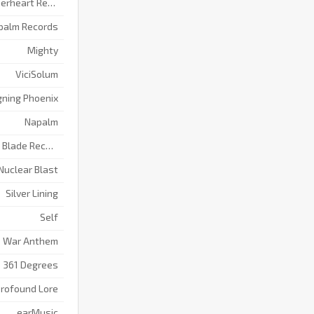
Hammerheart Records
palm Records
Mighty
ViciSolum
gning Phoenix
Napalm
Metal Blade Records
Nuclear Blast
Silver Lining
Self
War Anthem
361 Degrees
rofound Lore
earMusic