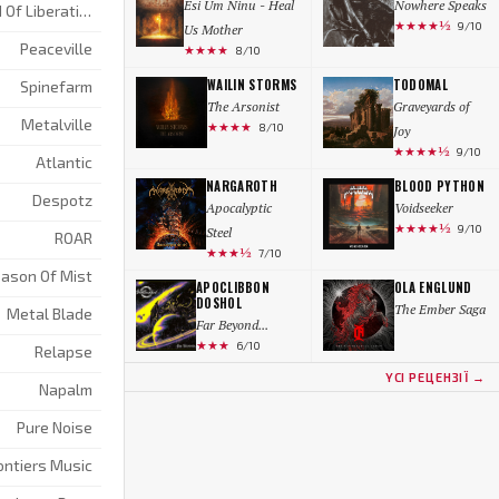
Esi Um Ninu - Heal
Nowhere Speaks
Sound Of Liberation
★★★★½
9/10
Us Mother
Peaceville
★★★★
8/10
WAILIN STORMS
TODOMAL
Spinefarm
The Arsonist
Graveyards of
Metalville
★★★★
8/10
Joy
★★★★½
9/10
Atlantic
NARGAROTH
BLOOD PYTHON
Despotz
Apocalyptic
Voidseeker
★★★★½
9/10
Steel
ROAR
★★★½
7/10
ason Of Mist
APOCLIBBON
OLA ENGLUND
DOSHOL
The Ember Saga
Metal Blade
Far Beyond...
★★★
6/10
Relapse
YCI РЕЦЕНЗIЇ →
Napalm
Pure Noise
ontiers Music