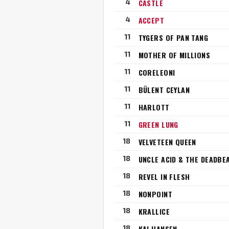
4
CASTLE
4
ACCEPT
11
TYGERS OF PAN TANG
11
MOTHER OF MILLIONS
11
CORELEONI
11
BÜLENT CEYLAN
11
HARLOTT
11
GREEN LUNG
18
VELVETEEN QUEEN
18
UNCLE ACID & THE DEADBE
18
REVEL IN FLESH
18
NONPOINT
18
KRALLICE
18
KAI HANSEN