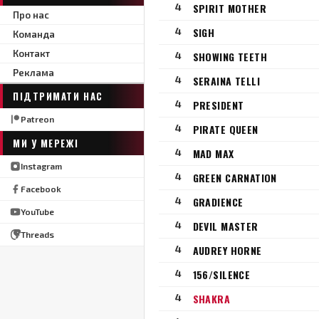
4
SPIRIT MOTHER
Про нас
4
SIGH
Команда
Контакт
4
SHOWING TEETH
Реклама
4
SERAINA TELLI
ПІДТРИМАТИ НАС
4
PRESIDENT
Patreon
4
PIRATE QUEEN
МИ У МЕРЕЖІ
4
MAD MAX
Instagram
4
GREEN CARNATION
Facebook
4
GRADIENCE
YouTube
4
DEVIL MASTER
Threads
4
AUDREY HORNE
4
156/SILENCE
4
SHAKRA