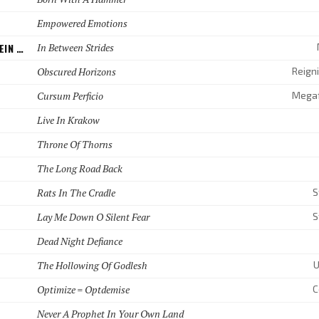
Empowered Emotions
BEES MADE HONEY IN THE VEIN TREE
In Between Strides
Obscured Horizons
Cursum Perficio
Live In Krakow
Throne Of Thorns
The Long Road Back
Rats In The Cradle
S
Lay Me Down O Silent Fear
S
Dead Night Defiance
The Hollowing Of Godlesh
U
Optimize = Optdemise
C
Never A Prophet In Your Own Land