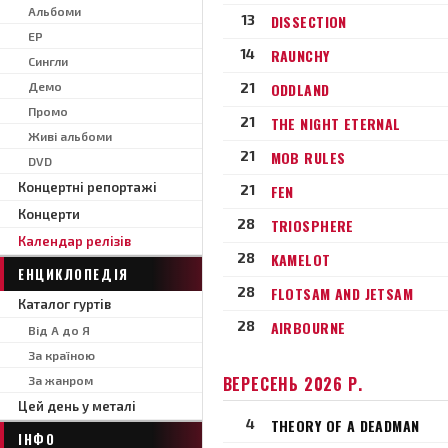
Альбоми
13
DISSECTION
EP
14
RAUNCHY
Сингли
Демо
21
ODDLAND
Промо
21
THE NIGHT ETERNAL
Живі альбоми
21
MOB RULES
DVD
Концертні репортажі
21
FEN
Концерти
28
TRIOSPHERE
Календар релізів
28
KAMELOT
ЕНЦИКЛОПЕДІЯ
28
FLOTSAM AND JETSAM
Каталог гуртів
28
AIRBOURNE
Від А до Я
За країною
ВЕРЕСЕНЬ 2026 Р.
За жанром
Цей день у металі
4
THEORY OF A DEADMAN
ІНФО