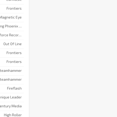
Frontiers
Magnetic Eye
Reigning Phoenix Music
Megaforce Records
Out Of Line
Frontiers
Frontiers
teamhammer
teamhammer
Fireflash
nique Leader
entury Media
High Roller