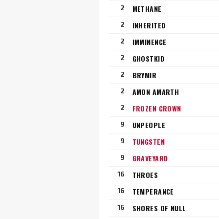
2
METHANE
2
INHERITED
2
IMMINENCE
2
GHOSTKID
2
BRYMIR
2
AMON AMARTH
2
FROZEN CROWN
9
UNPEOPLE
9
TUNGSTEN
9
GRAVEYARD
16
THROES
16
TEMPERANCE
16
SHORES OF NULL