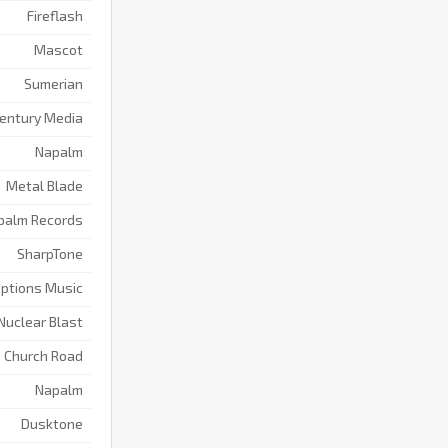
Fireflash
Mascot
Sumerian
entury Media
Napalm
Metal Blade
palm Records
SharpTone
ptions Music
Nuclear Blast
Church Road
Napalm
Dusktone