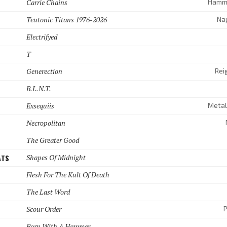
Carrie Chains
Teutonic Titans 1976-2026
Na
Electrifyed
T
Generection
Rei
B.L.N.T.
Exsequiis
Necropolitan
The Greater Good
ATS
Shapes Of Midnight
Flesh For The Kult Of Death
The Last Word
Scour Order
P
Born With A Hammer