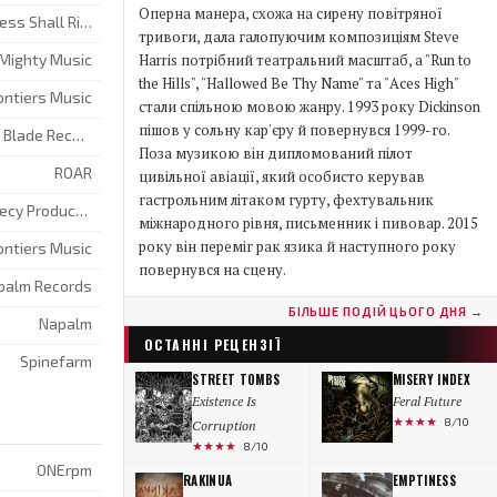
Оперна манера, схожа на сирену повітряної
Darkness Shall Rise
тривоги, дала галопуючим композиціям Steve
Mighty Music
Harris потрібний театральний масштаб, а "Run to
the Hills", "Hallowed Be Thy Name" та "Aces High"
ontiers Music
стали спільною мовою жанру. 1993 року Dickinson
пішов у сольну кар'єру й повернувся 1999-го.
Metal Blade Records
Поза музикою він дипломований пілот
ROAR
цивільної авіації, який особисто керував
гастрольним літаком гурту, фехтувальник
Prophecy Productions
міжнародного рівня, письменник і пивовар. 2015
року він переміг рак язика й наступного року
ontiers Music
повернувся на сцену.
palm Records
БІЛЬШЕ ПОДІЙ ЦЬОГО ДНЯ →
Napalm
ОСТАННI РЕЦЕНЗIЇ
Spinefarm
STREET TOMBS
MISERY INDEX
Existence Is
Feral Future
★★★★
8/10
Corruption
★★★★
8/10
ONErpm
RAKINUA
EMPTINESS