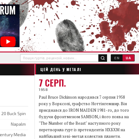
EN
UA
ЦЕЙ ДЕНЬ У МЕТАЛІ
7 СЕРП.
1958
Paul Bruce Dickinson народився 7 серпня 1958
року у Ворксопі, графство Ноттінгемшир. Він
приєднався до IRON MAIDEN 1981-го, до того
20 Buck Spin
будучи фронтменом SAMSON, і його поява на
"The Number of the Beast" наступного року
Napalm
перетворила гурт із претендентів НХБХМ на
entury Media
найбільший хеві-метал колектив планети.