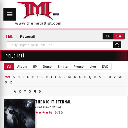
www.themetallist.com
TML
\
Рецензії
EN
UA
РЕЦЕНЗІЇ
Усі
Album
EP
Demo
Single
Promo
Live
DVD
Усі
A
B
C
D
E
F
G
H
I
J
K
L
M
N
O
P
Q
R
S
T
U
V
W
X
Z
А
К
Ф
Х
Ч
Э
THE NIGHT ETERNAL
Cold Velvet (2026)
★★★★½
9/10