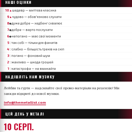
НАШІ ОЦІНКИ
10
шедевр — миттєва класика
▲
9
чудово — обов'язково слухати
▲
8
дуже добре — хедбенг схвалює
◆
7
добре — варто послухати
◆
6
непогано — має свої моменти
◆
5
так собі — тільки для фанатів
▽
4
слабко — більшість треків на скіп
▽
3
погано — фоновий шум
▽
2
жахливо — шкода грошей
▽
1
катастрофа — не вмикайте
▽
НАДІШЛІТЬ НАМ МУЗИКУ
Лейбли та гурти — надсилайте свої промо-матеріали на рецензію! Ми
завжди відкриті до нової музики.
info@themetallist.com
ЦЕЙ ДЕНЬ У МЕТАЛІ
10 СЕРП.