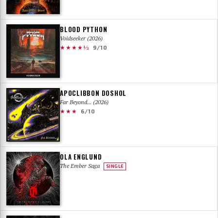
BLOOD PYTHON
Voidseeker (2026)
★★★★½
9/10
APOCLIBBON DOSHOL
Far Beyond... (2026)
★★★
6/10
OLA ENGLUND
The Ember Saga
SINGLE