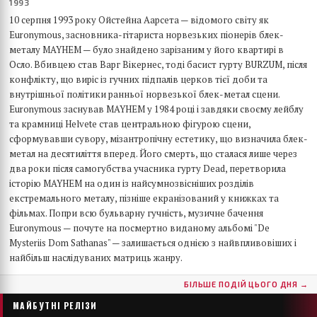
1993
10 серпня 1993 року Ойстейна Аарсета — відомого світу як
Euronymous, засновника-гітариста норвезьких піонерів блек-
металу MAYHEM — було знайдено зарізаним у його квартирі в
Осло. Вбивцею став Варг Вікернес, тоді басист гурту BURZUM, після
конфлікту, що виріс із гучних підпалів церков тієї доби та
внутрішньої політики ранньої норвезької блек-метал сцени.
Euronymous заснував MAYHEM у 1984 році і завдяки своєму лейблу
та крамниці Helvete став центральною фігурою сцени,
сформувавши сувору, мізантропічну естетику, що визначила блек-
метал на десятиліття вперед. Його смерть, що сталася лише через
два роки після самогубства учасника гурту Dead, перетворила
історію MAYHEM на один із найсумнозвісніших розділів
екстремального металу, пізніше екранізований у книжках та
фільмах. Попри всю бульварну гучність, музичне бачення
Euronymous — почуте на посмертно виданому альбомі "De
Mysteriis Dom Sathanas" — залишається однією з найвпливовіших і
найбільш наслідуваних матриць жанру.
БІЛЬШЕ ПОДІЙ ЦЬОГО ДНЯ →
МАЙБУТНІ РЕЛІЗИ