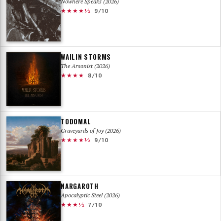
Nowhere Speaks (2026)
★★★★½
9/10
WAILIN STORMS
The Arsonist (2026)
★★★★
8/10
TODOMAL
Graveyards of Joy (2026)
★★★★½
9/10
NARGAROTH
Apocalyptic Steel (2026)
★★★½
7/10