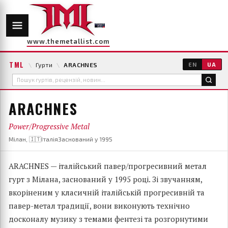
www.themetallist.com
TML
\
Гурти
\
ARACHNES
EN
UA
ARACHNES
Power/Progressive Metal
Мілан, 🇮🇹Італія
Заснований у 1995
ARACHNES — італійський павер/прогресивний метал
гурт з Мілана, заснований у 1995 році. Зі звучанням,
вкоріненим у класичній італійській прогресивній та
павер-метал традиції, вони виконують технічно
досконалу музику з темами фентезі та розгорнутими