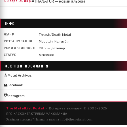
ATHANATOR — новий альбом
09 серп. 2003 р.
ІНФО
ЖАНР
Thrash/Death Metal
РОЗТАШУВАННЯ
Medellin, Колумбія
РОКИ АКТИВНОСТІ
1989 — дотепер
СТАТУС
Активний
ЗОВНІШНІ ПОСИЛАННЯ
🎸
Metal Archives
👥
Facebook
📷
Instagram
The MetalList Portal
· Всі права захищені © 2003–
2026
ПРО НАС
КОНТАКТ
РЕКЛАМА
КОМАНДА
Знайшли помилку? Напишіть нам на
info@themetallist.com
.