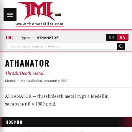
www.themetallist.com
TML
\
Гурти
\
ATHANATOR
EN
UA
ATHANATOR
Thrash/Death Metal
Medellin, Колумбія
Заснований у 1989
ATHANATOR — thrash/death metal гурт з Medellin,
заснований у 1989 році.
НОВИНИ