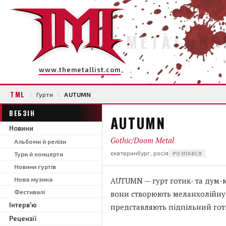
METAL INS
www.themetallist.com
TML
\
Гурти
\
AUTUMN
ВЕБЗІН
AUTUMN
Новини
Gothic/Doom Metal
Альбоми й релізи
єкатеринбург, росія
Тури й концерти
РОЗПАВСЯ
Новини гуртів
Нова музика
AUTUMN — гурт готик- та дум-м
Фестивалі
вони створюють меланхолійну,
Інтерв'ю
представляють підпільний готи
Рецензії