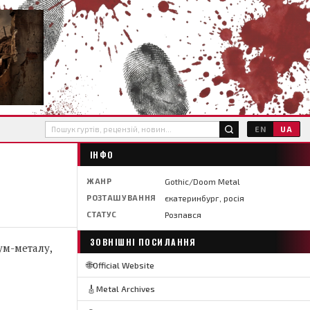
EN
UA
ІНФО
ЖАНР
Gothic/Doom Metal
РОЗТАШУВАННЯ
єкатеринбург, росія
СТАТУС
Розпався
ЗОВНІШНІ ПОСИЛАННЯ
ум-металу,
🌐
Official Website
🎸
Metal Archives