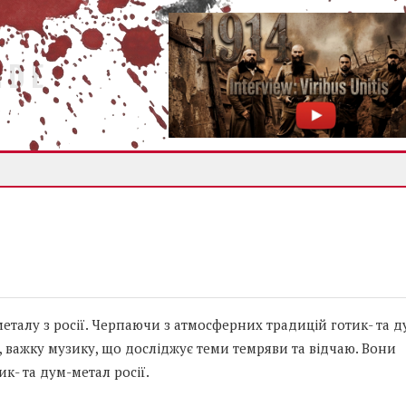
IDE
еталу з росії. Черпаючи з атмосферних традицій готик- та д
 важку музику, що досліджує теми темряви та відчаю. Вони
к- та дум-метал росії.