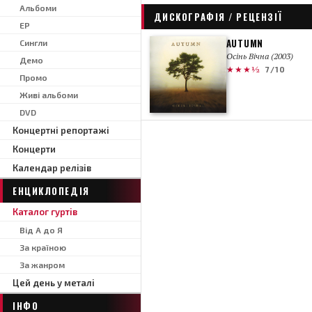
Альбоми
ДИСКОГРАФІЯ / РЕЦЕНЗІЇ
EP
AUTUMN
Сингли
Осінь Вічна (2003)
Демо
★★★½
7/10
Промо
Живі альбоми
DVD
Концертні репортажі
Концерти
Календар релізів
ЕНЦИКЛОПЕДІЯ
Каталог гуртів
Від А до Я
За країною
За жанром
Цей день у металі
ІНФО