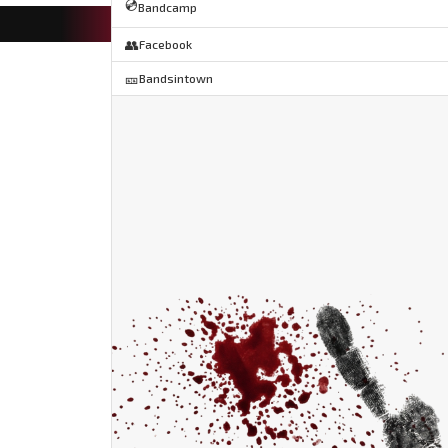
💿
Bandcamp
👥
Facebook
🎫
Bandsintown