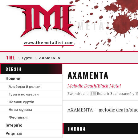
METAL INS
www.themetallist.com
TML
\
Гурти
\
AXAMENTA
ВЕБЗІН
AXAMENTA
Новини
Melodic Death/Black Metal
Альбоми й релізи
Zwijndrecht, 🇧🇪Бельгія
Заснований у 1
Тури й концерти
Новини гуртів
AXAMENTA — melodic death/black
Нова музика
Фестивалі
Інтерв'ю
НОВИНИ
Рецензії