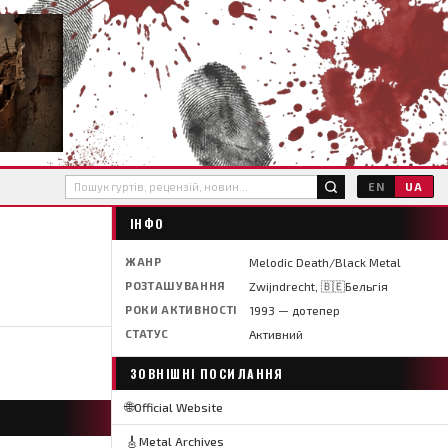
EN
UA
ІНФО
ЖАНР
Melodic Death/Black Metal
РОЗТАШУВАННЯ
Zwijndrecht, 🇧🇪Бельгія
РОКИ АКТИВНОСТІ
1993 — дотепер
СТАТУС
Активний
ЗОВНІШНІ ПОСИЛАННЯ
🌐
Official Website
🎸
Metal Archives