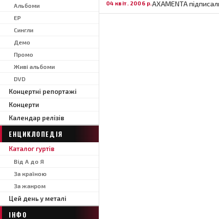
AXAMENTA підписали
04 квіт. 2006 р.
Альбоми
EP
Сингли
Демо
Промо
Живі альбоми
DVD
Концертні репортажі
Концерти
Календар релізів
ЕНЦИКЛОПЕДІЯ
Каталог гуртів
Від А до Я
За країною
За жанром
Цей день у металі
ІНФО