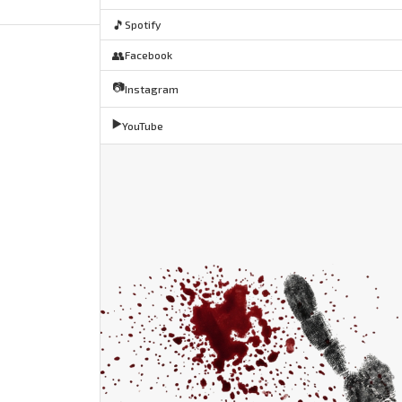
🎵
Spotify
👥
Facebook
📷
Instagram
▶️
YouTube