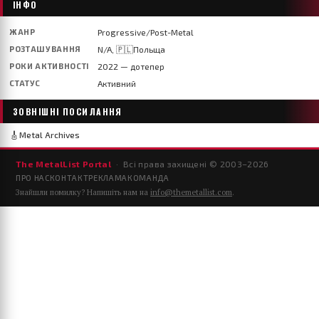
ІНФО
ЖАНР
Progressive/Post-Metal
РОЗТАШУВАННЯ
N/A, 🇵🇱Польща
РОКИ АКТИВНОСТІ
2022 — дотепер
СТАТУС
Активний
ЗОВНІШНІ ПОСИЛАННЯ
🎸
Metal Archives
The MetalList Portal
· Всі права захищені © 2003–
2026
ПРО НАС
КОНТАКТ
РЕКЛАМА
КОМАНДА
Знайшли помилку? Напишіть нам на
info@themetallist.com
.