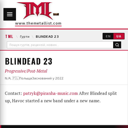
www.themetallist.com
TML
\
Гурти
\
BLINDEAD 23
EN
UA
BLINDEAD 23
Progressive/Post-Metal
N/A, 🇵🇱Польща
Заснований у 2022
Contact:
patryk@piranha-music.com
After Blindead split
up, Havoc started a new band under a new name.