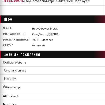
CAGE оголосили трек-лист "Hell Destroyer"
13 бер. 2007 р.
ІНФО
ЖАНР
Heavy/Power Metal
РОЗТАШУВАННЯ
Сан-Дієго, 🇺🇸США
РОКИ АКТИВНОСТІ
1992 — дотепер
СТАТУС
Активний
ЗОВНІШНІ ПОСИЛАННЯ
🌐
Official Website
🎸
Metal Archives
🎵
Spotify
💿
Bandcamp
👥
Facebook
▶️
YouTube