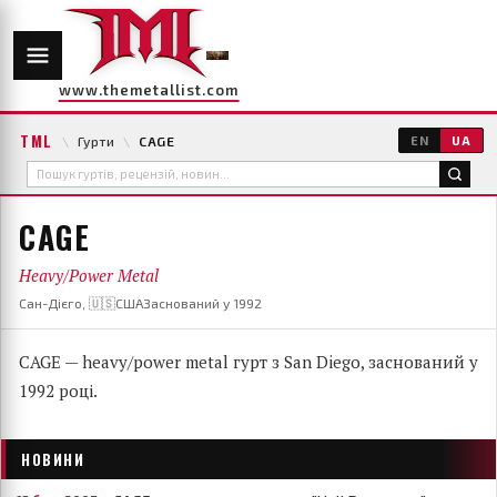
www.themetallist.com
TML
\
Гурти
\
CAGE
EN
UA
CAGE
Heavy/Power Metal
Сан-Дієго, 🇺🇸США
Заснований у 1992
CAGE — heavy/power metal гурт з San Diego, заснований у
1992 році.
НОВИНИ