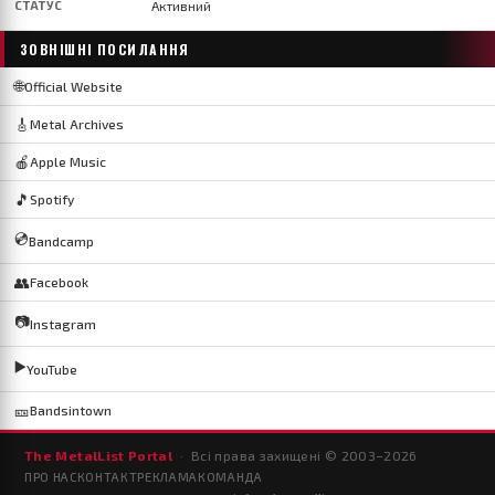
СТАТУС
Активний
ЗОВНІШНІ ПОСИЛАННЯ
🌐
Official Website
🎸
Metal Archives
🍎
Apple Music
🎵
Spotify
💿
Bandcamp
👥
Facebook
📷
Instagram
▶️
YouTube
🎫
Bandsintown
The MetalList Portal
· Всі права захищені © 2003–
2026
ПРО НАС
КОНТАКТ
РЕКЛАМА
КОМАНДА