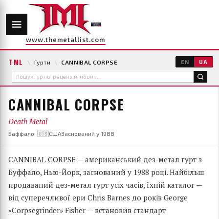
www.themetallist.com
TML
\
Гурти
\
CANNIBAL CORPSE
EN
UA
CANNIBAL CORPSE
Death Metal
Баффало, 🇺🇸США
Заснований у 1988
CANNIBAL CORPSE — американський дез-метал гурт з
Буффало, Нью-Йорк, заснований у 1988 році. Найбільш
продаваний дез-метал гурт усіх часів, їхній каталог —
від суперечливої ери Chris Barnes до років George
«Corpsegrinder» Fisher — встановив стандарт