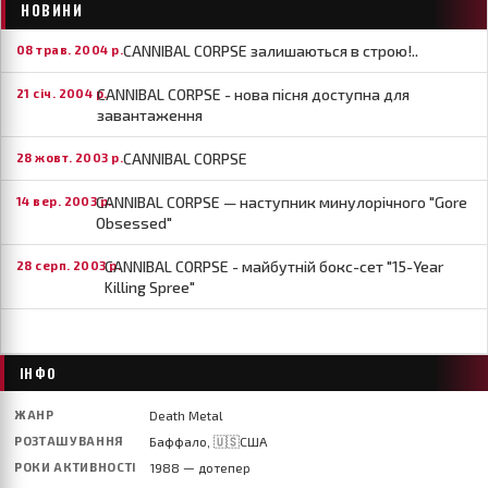
НОВИНИ
CANNIBAL CORPSE залишаються в строю!..
08 трав. 2004 р.
CANNIBAL CORPSE - нова пісня доступна для
21 січ. 2004 р.
завантаження
CANNIBAL CORPSE
28 жовт. 2003 р.
CANNIBAL CORPSE — наступник минулорічного "Gore
14 вер. 2003 р.
Obsessed"
CANNIBAL CORPSE - майбутній бокс-сет "15-Year
28 серп. 2003 р.
Killing Spree"
ІНФО
ЖАНР
Death Metal
РОЗТАШУВАННЯ
Баффало, 🇺🇸США
РОКИ АКТИВНОСТІ
1988 — дотепер