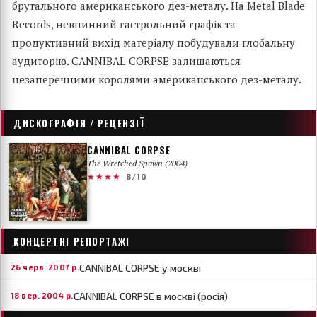
брутального американського дез-металу. На Metal Blade
Records, невпинний гастрольний графік та
продуктивний вихід матеріалу побудували глобальну
аудиторію. CANNIBAL CORPSE залишаються
незаперечними королями американського дез-металу.
ДИСКОГРАФІЯ / РЕЦЕНЗІЇ
CANNIBAL CORPSE
The Wretched Spawn (2004)
★★★★
8/10
КОНЦЕРТНІ РЕПОРТАЖІ
CANNIBAL CORPSE у москві
26 черв. 2007 р.
CANNIBAL CORPSE в москві (росія)
18 вер. 2004 р.