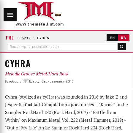
www.themetallist.com
TML
\
Гурти
\
CYHRA
EN
UA
CYHRA
Melodic Groove Metal/Hard Rock
Гетеборг, 🇸🇪Швеція
Заснований у 2016
Cyhra (stylized as cyHra) was founded in 2016 by Jake E and
Jesper Strömblad. Compilation appearances: - "Karma" on Le
Sampler RockHard 180 (Rock Hard, 2017) - "Battle from
Within" on Maximum Metal Vol. 252 (Metal Hammer, 2019) -
"Out of My Life" on Le Sampler RockHard 204 (Rock Hard,