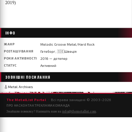
2019)
ІНФО
ЖАНР
Melodic Groove Metal/Hard Rock
РОЗТАШУВАННЯ
Гетеборг, 🇸🇪Швеція
РОКИ АКТИВНОСТІ
2016 — дотепер
СТАТУС
Активний
ЗОВНІШНІ ПОСИЛАННЯ
🎸
Metal Archives
The MetalList Portal
· Всі права захищені © 2003–
2026
ПРО НАС
КОНТАКТ
РЕКЛАМА
КОМАНДА
Знайшли помилку? Напишіть нам на
info@themetallist.com
.