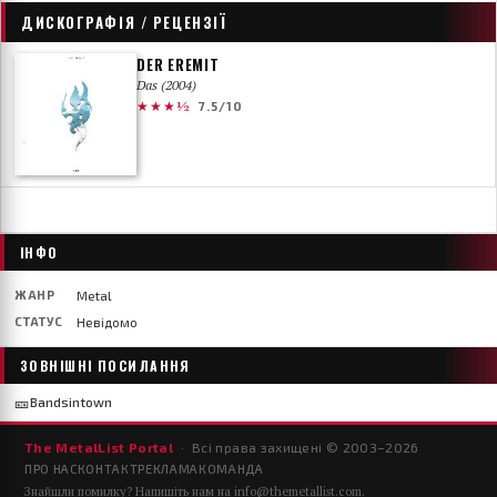
ДИСКОГРАФІЯ / РЕЦЕНЗІЇ
DER EREMIT
Das (2004)
★★★½
7.5/10
ІНФО
ЖАНР
Metal
СТАТУС
Невідомо
ЗОВНІШНІ ПОСИЛАННЯ
🎫
Bandsintown
The MetalList Portal
· Всі права захищені © 2003–
2026
ПРО НАС
КОНТАКТ
РЕКЛАМА
КОМАНДА
Знайшли помилку? Напишіть нам на
info@themetallist.com
.