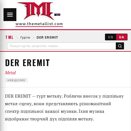
www.themetallist.com
TML
\
Гурти
\
DER EREMIT
EN
UA
DER EREMIT
Metal
НЕВІДОМО
DER EREMIT — гурт металу. Роблячи внесок у підпільну
метал-сцену, вони представляють різноманітний
спектр підпільної важкої музики. Їхня музика
відображає творчий дух підпілля металу.