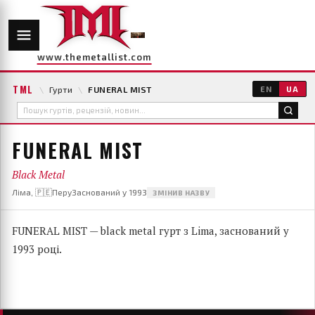
www.themetallist.com
TML
\
Гурти
\
FUNERAL MIST
EN
UA
FUNERAL MIST
Black Metal
Ліма, 🇵🇪Перу
Заснований у 1993
ЗМІНИВ НАЗВУ
FUNERAL MIST — black metal гурт з Lima, заснований у
1993 році.