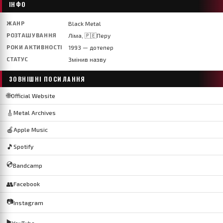
ІНФО
ЖАНР
Black Metal
РОЗТАШУВАННЯ
Ліма, 🇵🇪Перу
РОКИ АКТИВНОСТІ
1993 — дотепер
СТАТУС
Змінив назву
ЗОВНІШНІ ПОСИЛАННЯ
🌐
Official Website
🎸
Metal Archives
🍎
Apple Music
🎵
Spotify
💿
Bandcamp
👥
Facebook
📷
Instagram
▶️
YouTube