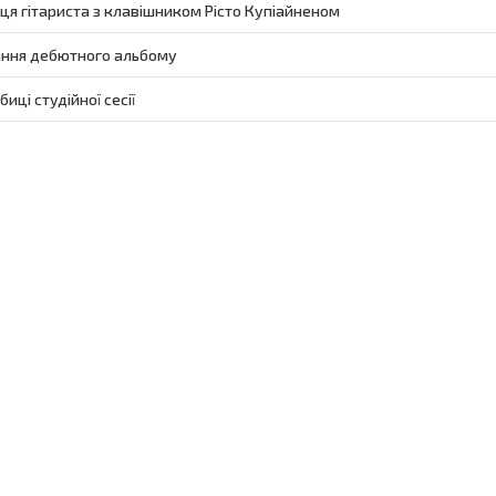
ця гітариста з клавішником Рісто Купіайненом
ння дебютного альбому
ці студійної сесії