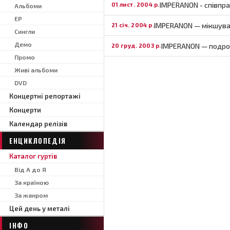
IMPERANON - співпра
01 лист. 2004 р.
Альбоми
EP
IMPERANON — мікшува
21 січ. 2004 р.
Сингли
Демо
IMPERANON — подроби
20 груд. 2003 р.
Промо
Живі альбоми
DVD
Концертні репортажі
Концерти
Календар релізів
ЕНЦИКЛОПЕДІЯ
Каталог гуртів
Від А до Я
За країною
За жанром
Цей день у металі
ІНФО