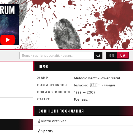
EN
UA
ІНФО
ЖАНР
Melodic Death/Power Metal
РОЗТАШУВАННЯ
Гельсінкі, 🇫🇮Фінляндія
РОКИ АКТИВНОСТІ
1999 — 2007
СТАТУС
Розпався
ЗОВНІШНІ ПОСИЛАННЯ
🎸
Metal Archives
🎵
Spotify