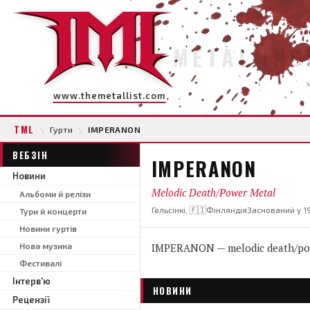
METAL INS
www.themetallist.com
TML
\
Гурти
\
IMPERANON
ВЕБЗІН
IMPERANON
Новини
Melodic Death/Power Metal
Альбоми й релізи
Гельсінкі, 🇫🇮Фінляндія
Заснований у 1
Тури й концерти
Новини гуртів
Нова музика
IMPERANON — melodic death/powe
Фестивалі
Інтерв'ю
НОВИНИ
Рецензії