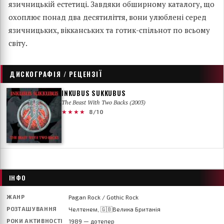
язичницькій естетиці. Завдяки обширному каталогу, що
охоплює понад два десятиліття, вони улюблені серед
язичницьких, вікканських та готик-спільнот по всьому
світу.
ДИСКОГРАФІЯ / РЕЦЕНЗІЇ
INKUBUS SUKKUBUS
The Beast With Two Backs (2003)
★★★★
8/10
ІНФО
ЖАНР
Pagan Rock / Gothic Rock
РОЗТАШУВАННЯ
Челтенем, 🇬🇧Велика Британія
РОКИ АКТИВНОСТІ
1989 — дотепер