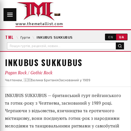
www.themetallist.com
TML
\
Гурти
\
INKUBUS SUKKUBUS
EN
UA
INKUBUS SUKKUBUS
Pagan Rock / Gothic Rock
Челтенем, 🇬🇧Велика Британія
Заснований у 1989
INKUBUS SUKKUBUS — британський гурт пейганського
та готик-року з Челтнема, заснований у 1989 році.
Черпаючи з відьомства, язичництва та еротичного
містицизму, вони поєднують готик-рок з народними
мелодіями та танцювальними ритмами у самобутній