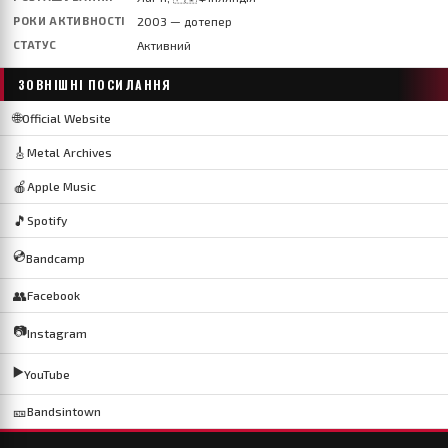
РОКИ АКТИВНОСТІ
2003 — дотепер
СТАТУС
Активний
ЗОВНІШНІ ПОСИЛАННЯ
🌐
Official Website
🎸
Metal Archives
🍎
Apple Music
🎵
Spotify
💿
Bandcamp
👥
Facebook
📷
Instagram
▶️
YouTube
🎫
Bandsintown