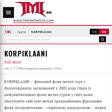
www.themetallist.com
TML
\
Гурти
\
KORPIKLAANI
EN
UA
KORPIKLAANI
Folk Metal
Лагті, 🇫🇮Фінляндія
Заснований у 2003
KORPIKLAANI — фінський фолк-метал гурт з
Лаппеенранти, заснований у 2003 році. Один із
найулюбленіших фолк-метал гуртів у світі, вони
збагачують свій хеві-метал традиційними фінськими
фолк-інструментами — скрипкою, акордеоном — поряд