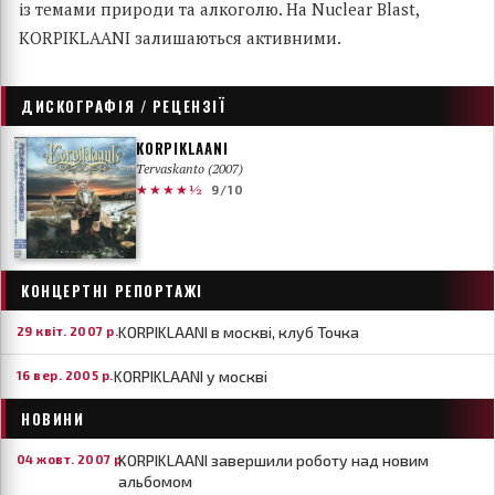
із темами природи та алкоголю. На Nuclear Blast,
KORPIKLAANI залишаються активними.
ДИСКОГРАФІЯ / РЕЦЕНЗІЇ
KORPIKLAANI
Tervaskanto (2007)
★★★★½
9/10
КОНЦЕРТНІ РЕПОРТАЖІ
KORPIKLAANI в москві, клуб Точка
29 квіт. 2007 р.
KORPIKLAANI у москві
16 вер. 2005 р.
НОВИНИ
KORPIKLAANI завершили роботу над новим
04 жовт. 2007 р.
альбомом