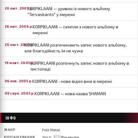
KORPIKLAANI — уривок із нового альбому
20 лют. 2007 р.
"Tervaskanto" у мережі
KORPIKLAANI — семпли з нового альбому в
26 лют. 2006 р.
мережі
KORPIKLAANI розпочинають запис нового альбому,
20 лист. 2005 р.
але благодійність їм не чужа
KORPIKLAANI розпочнуть запис нового альбому в
19 жовт. 2005 р.
листопаді
KORPIKLAANI - нове відео вже в мережі
06 лип. 2005 р.
KORPIKLAANI — нова назва SHAMAN
09 серп. 2003 р.
ІНФО
ЖАНР
Folk Metal
РОЗТАШУВАННЯ
Лагті, 🇫🇮Фінляндія