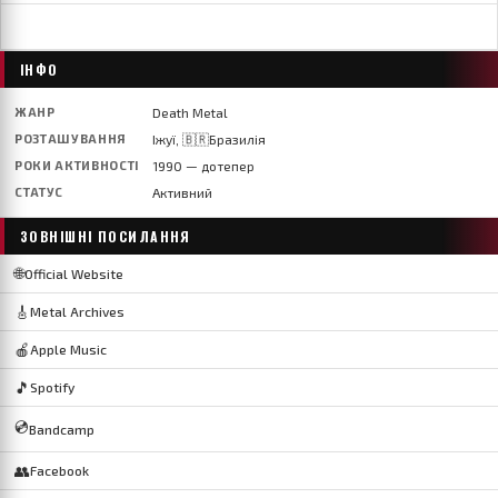
ІНФО
ЖАНР
Death Metal
РОЗТАШУВАННЯ
Іжуї, 🇧🇷Бразилія
РОКИ АКТИВНОСТІ
1990 — дотепер
СТАТУС
Активний
ЗОВНІШНІ ПОСИЛАННЯ
🌐
Official Website
🎸
Metal Archives
🍎
Apple Music
🎵
Spotify
💿
Bandcamp
👥
Facebook