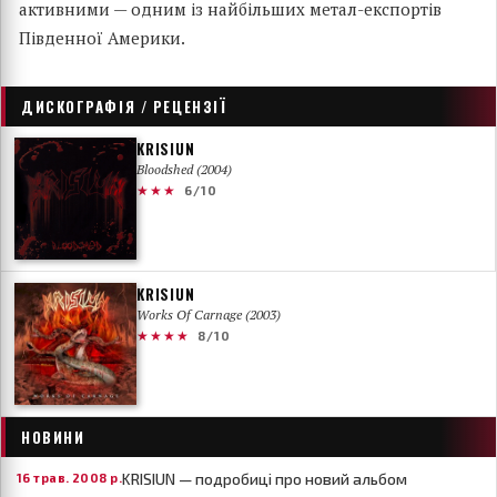
активними — одним із найбільших метал-експортів
Південної Америки.
ДИСКОГРАФІЯ / РЕЦЕНЗІЇ
KRISIUN
Bloodshed (2004)
★★★
6/10
KRISIUN
Works Of Carnage (2003)
★★★★
8/10
НОВИНИ
KRISIUN — подробиці про новий альбом
16 трав. 2008 р.