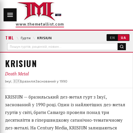
www.themetallist.com
TML
\
Гурти
\
KRISIUN
EN
UA
KRISIUN
Death Metal
Іжуї, 🇧🇷Бразилія
Заснований у 1990
KRISIUN — бразильський дез-метал гурт з Іжуї,
заснований у 1990 році. Один із найлютіших дез-метал
гуртів у світі, брати Camargo провели понад три
десятиліття в гіпершвидкому сатанічно-тематичному
дез-металі. На Century Media, KRISIUN залишаються