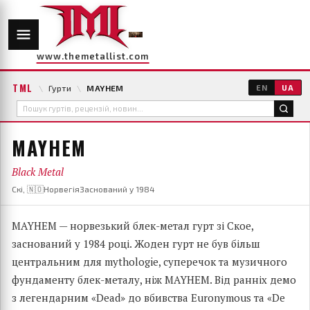
www.themetallist.com
TML
\
Гурти
\
MAYHEM
EN
UA
MAYHEM
Black Metal
Скі, 🇳🇴Норвегія
Заснований у 1984
MAYHEM — норвезький блек-метал гурт зі Ское,
заснований у 1984 році. Жоден гурт не був більш
центральним для mythologie, суперечок та музичного
фундаменту блек-металу, ніж MAYHEM. Від ранніх демо
з легендарним «Dead» до вбивства Euronymous та «De