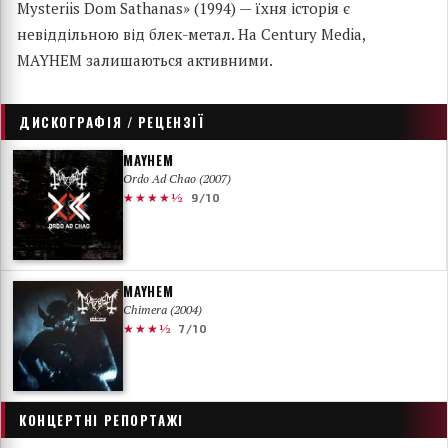
Mysteriis Dom Sathanas» (1994) — їхня історія є
невіддільною від блек-метал. На Century Media,
MAYHEM залишаються активними.
ДИСКОГРАФІЯ / РЕЦЕНЗІЇ
MAYHEM
Ordo Ad Chao (2007)
★★★★½
9/10
MAYHEM
Chimera (2004)
★★★½
7/10
КОНЦЕРТНІ РЕПОРТАЖІ