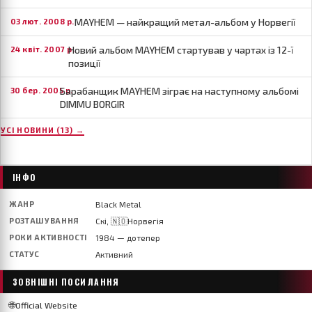
MAYHEM — найкращий метал-альбом у Норвегії
03 лют. 2008 р.
Новий альбом MAYHEM стартував у чартах із 12-ї
24 квіт. 2007 р.
позиції
Барабанщик MAYHEM зіграє на наступному альбомі
30 бер. 2005 р.
DIMMU BORGIR
УСІ НОВИНИ (13) →
ІНФО
ЖАНР
Black Metal
РОЗТАШУВАННЯ
Скі, 🇳🇴Норвегія
РОКИ АКТИВНОСТІ
1984 — дотепер
СТАТУС
Активний
ЗОВНІШНІ ПОСИЛАННЯ
🌐
Official Website