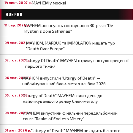
MAYHEM у москві
14 лист. 2007 р.
НОВИНИ
MAYHEM анонсують святкування 30-річчя "De
11 бер. 2026 р.
Mysteriis Dom Sathanas"
MAYHEM, MARDUK та IMMOLATION нищать тур
09 лют. 2026 р.
"Death Over Europe"
"Liturgy Of Death" MAYHEM отримує потужні рецензії
07 лют. 2026 р.
першого тижня
MAYHEM випустили "Liturgy of Death" —
06 лют. 2026 р.
найочікуваніший блек-метал альбом 2026
"Liturgy of Death" MAYHEM: один день до
05 лют. 2026 р.
найочікуванішого релізу блек-металу
MAYHEM випустили фінальний передальбомний
04 лют. 2026 р.
сингл "Realm of Endless Misery"
"Liturgy of Death" MAYHEM виходить 6 лютого
01 лют. 2026 р.