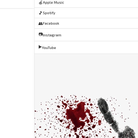
🍎
Apple Music
🎵
Spotify
👥
Facebook
📷
Instagram
▶️
YouTube