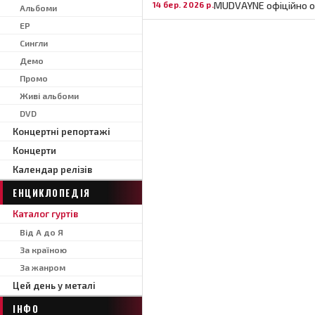
MUDVAYNE офіційно о
14 бер. 2026 р.
Альбоми
EP
Сингли
Демо
Промо
Живі альбоми
DVD
Концертні репортажі
Концерти
Календар релізів
ЕНЦИКЛОПЕДІЯ
Каталог гуртів
Від А до Я
За країною
За жанром
Цей день у металі
ІНФО