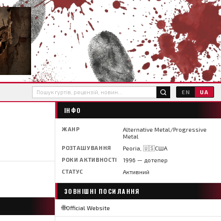
EN
UA
ІНФО
ЖАНР
Alternative Metal/Progressive
Metal
РОЗТАШУВАННЯ
Peoria, 🇺🇸США
РОКИ АКТИВНОСТІ
1996 — дотепер
СТАТУС
Активний
ЗОВНІШНІ ПОСИЛАННЯ
🌐
Official Website