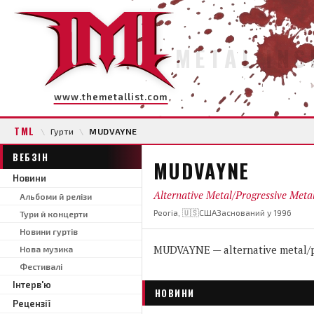
METAL INS
www.themetallist.com
TML
\
Гурти
\
MUDVAYNE
ВЕБЗІН
MUDVAYNE
Новини
Alternative Metal/Progressive Meta
Альбоми й релізи
Peoria, 🇺🇸США
Заснований у 1996
Тури й концерти
Новини гуртів
MUDVAYNE — alternative metal/pr
Нова музика
Фестивалі
Інтерв'ю
НОВИНИ
Рецензії