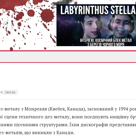
IDE
94
ПАУЗА
з-металу з Монреаля (Квебек, Канада), заснований у 1994 роц
ї сцени технічного дез-металу, вони поєднують нищівну бру
еними пісенними структурами. Їхня дискографія представляє
з-металів, що виникли з Канади.