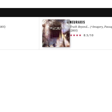
NEURAXIS
2005)
Truth Beyond... (+Imagery, Passa
(2005)
★★★★
8.5/10