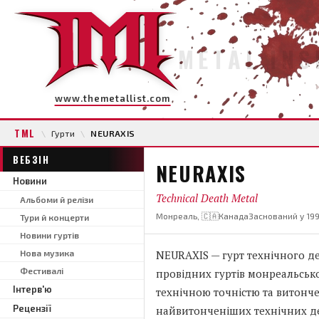
METAL INS
www.themetallist.com
TML
\
Гурти
\
NEURAXIS
ВЕБЗІН
NEURAXIS
Новини
Technical Death Metal
Альбоми й релізи
Монреаль, 🇨🇦Канада
Заснований у 19
Тури й концерти
Новини гуртів
Нова музика
NEURAXIS — гурт технічного де
Фестивалі
провідних гуртів монреальсько
Інтерв'ю
технічною точністю та витонч
Рецензії
найвитонченіших технічних де