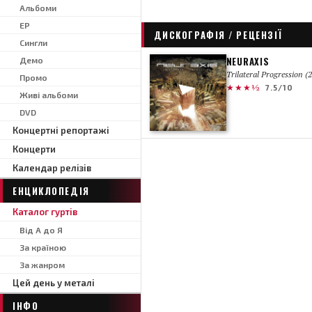
Альбоми
EP
ДИСКОГРАФІЯ / РЕЦЕНЗІЇ
Сингли
NEURAXIS
Демо
Trilateral Progression (
Промо
★★★½
7.5/10
Живі альбоми
DVD
Концертні репортажі
Концерти
Календар релізів
ЕНЦИКЛОПЕДІЯ
Каталог гуртів
Від А до Я
За країною
За жанром
Цей день у металі
ІНФО