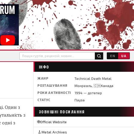
EN
UA
ІНФО
ЖАНР
Technical Death Metal
РОЗТАШУВАННЯ
Монреаль, 🇨🇦Канада
РОКИ АКТИВНОСТІ
1994 — дотепер
СТАТУС
Пауза
і. Один з
ЗОВНІШНІ ПОСИЛАННЯ
тальність з
🌐
 одні з
Official Website
🎸
Metal Archives