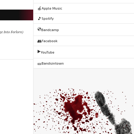
🍎
Apple Music
🎵
Spotify
💿
Bandcamp
ge Into Forlorn)
👥
Facebook
▶️
YouTube
🎫
Bandsintown