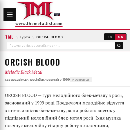
www.themetallist.com
TML
\
Гурти
\
ORCISH BLOOD
EN
UA
ORCISH BLOOD
Melodic Black Metal
сєвєродвінськ, росія
Заснований у 1999
РОЗПАВСЯ
ORCISH BLOOD — гурт мелодійного блек-металу з росії,
заснований у 1999 році. Поєднуючи мелодійне відчуття
з інтенсивністю блек-металу, вони роблять внесок у
підпільний мелодійний блек-метал росії. Їхня музика
поєднує мелодійну гітарну роботу з холодними,