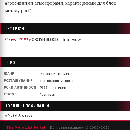
агресивними атмосферами, характерними для блек-
металу росії.
ІНТЕРВ'Ю
ORCISH BLOOD — Interview
23 груд. 2003 р.
ІНФО
ЖАНР
Melodic Black Metal
РОЗТАШУВАННЯ
сєвєродвінськ, росія
РОКИ АКТИВНОСТІ
1999 — дотепер
СТАТУС
Розпався
ЗОВНІШНІ ПОСИЛАННЯ
🎸
Metal Archives
The MetalList Portal
· Всі права захищені © 2003–
2026