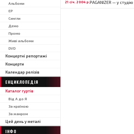
PAGANIZER — у студію 
21 січ. 2004 р.
Альбоми
EP
Сингли
Демо
Промо
Живі альбоми
DVD
Концертні репортажі
Концерти
Календар релізів
ЕНЦИКЛОПЕДІЯ
Каталог гуртів
Від А до Я
За країною
За жанром
Цей день у металі
ІНФО