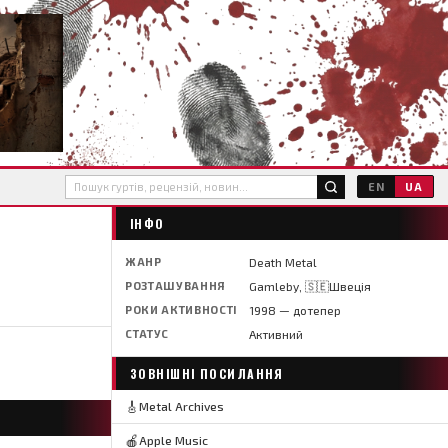
EN
UA
ІНФО
ЖАНР
Death Metal
РОЗТАШУВАННЯ
Gamleby, 🇸🇪Швеція
РОКИ АКТИВНОСТІ
1998 — дотепер
СТАТУС
Активний
ЗОВНІШНІ ПОСИЛАННЯ
🎸
Metal Archives
🍎
Apple Music