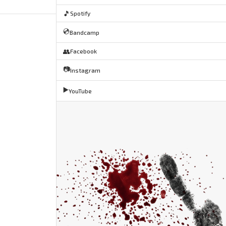
🎵
Spotify
💿
Bandcamp
👥
Facebook
📷
Instagram
▶️
YouTube