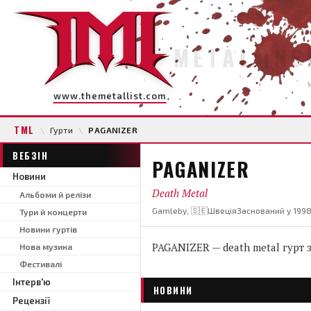
METAL INS
www.themetallist.com
TML
\
Гурти
\
PAGANIZER
ВЕБЗІН
PAGANIZER
Новини
Death Metal
Альбоми й релізи
Gamleby, 🇸🇪Швеція
Заснований у 199
Тури й концерти
Новини гуртів
PAGANIZER — death metal гурт з
Нова музика
Фестивалі
Інтерв'ю
НОВИНИ
Рецензії