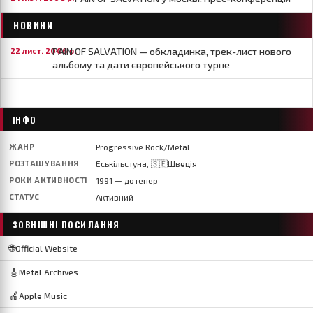
НОВИНИ
PAIN OF SALVATION — обкладинка, трек-лист нового
22 лист. 2006 р.
альбому та дати європейського турне
ІНФО
ЖАНР
Progressive Rock/Metal
РОЗТАШУВАННЯ
Еськільстуна, 🇸🇪Швеція
РОКИ АКТИВНОСТІ
1991 — дотепер
СТАТУС
Активний
ЗОВНІШНІ ПОСИЛАННЯ
🌐
Official Website
🎸
Metal Archives
🍎
Apple Music