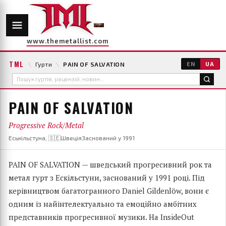
www.themetallist.com
TML
\
Гурти
\
PAIN OF SALVATION
EN
UA
PAIN OF SALVATION
Progressive Rock/Metal
Еськільстуна, 🇸🇪Швеція
Заснований у 1991
PAIN OF SALVATION — шведський прогресивний рок та
метал гурт з Ескільстуни, заснований у 1991 році. Під
керівництвом багатогранного Daniel Gildenlöw, вони є
одним із найінтелектуально та емоційно амбітних
представників прогресивної музики. На InsideOut