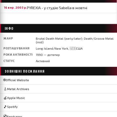
PYREXIA - у студію Sabella в жовтні
16 вер. 2003 р.
ІНФО
ЖАНР
Brutal Death Metal (early/later); Death/Groove Metal
(mid)
РОЗТАШУВАННЯ
Long Island/New York, 🇺🇸США
РОКИ АКТИВНОСТІ
1990 — дотепер
СТАТУС
Активний
ЗОВНІШНІ ПОСИЛАННЯ
🌐
Official Website
🎸
Metal Archives
🍎
Apple Music
🎵
Spotify
💿
Bandcamp