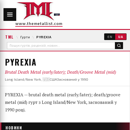
www.themetallist.com
TML
\
Гурти
\
PYREXIA
EN
UA
PYREXIA
Brutal Death Metal (early/later); Death/Groove Metal (mid)
Long Island/New York, 🇺🇸США
Заснований у 1990
PYREXIA — brutal death metal (early/later); death/groove
metal (mid) гурт з Long Island/New York, заснований у
1990 році.
НОВИНИ