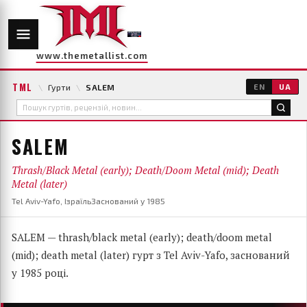
www.themetallist.com
TML
\
Гурти
\
SALEM
EN
UA
SALEM
Thrash/Black Metal (early); Death/Doom Metal (mid); Death
Metal (later)
Tel Aviv-Yafo, Ізраїль
Заснований у 1985
SALEM — thrash/black metal (early); death/doom metal
(mid); death metal (later) гурт з Tel Aviv-Yafo, заснований
у 1985 році.