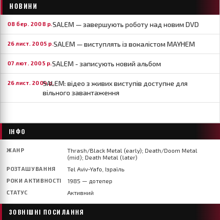
НОВИНИ
SALEM — завершують роботу над новим DVD
08 бер. 2008 р.
SALEM — виступлять із вокалістом MAYHEM
26 лист. 2005 р.
SALEM - записують новий альбом
07 лют. 2005 р.
SALEM: відео з живих виступів доступне для
26 лист. 2004 р.
вільного завантаження
ІНФО
ЖАНР
Thrash/Black Metal (early); Death/Doom Metal
(mid); Death Metal (later)
РОЗТАШУВАННЯ
Tel Aviv-Yafo, Ізраїль
РОКИ АКТИВНОСТІ
1985 — дотепер
СТАТУС
Активний
ЗОВНІШНІ ПОСИЛАННЯ