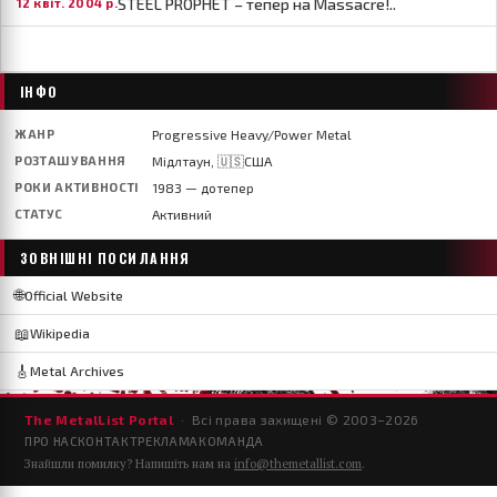
STEEL PROPHET – тепер на Massacre!..
12 квіт. 2004 р.
ІНФО
ЖАНР
Progressive Heavy/Power Metal
РОЗТАШУВАННЯ
Мідлтаун, 🇺🇸США
РОКИ АКТИВНОСТІ
1983 — дотепер
СТАТУС
Активний
ЗОВНІШНІ ПОСИЛАННЯ
🌐
Official Website
📖
Wikipedia
🎸
Metal Archives
The MetalList Portal
· Всі права захищені © 2003–
2026
ПРО НАС
КОНТАКТ
РЕКЛАМА
КОМАНДА
Знайшли помилку? Напишіть нам на
info@themetallist.com
.