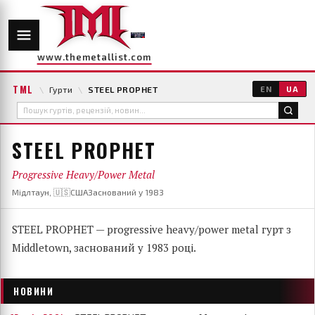
www.themetallist.com
TML
\
Гурти
\
STEEL PROPHET
EN
UA
STEEL PROPHET
Progressive Heavy/Power Metal
Мідлтаун, 🇺🇸США
Заснований у 1983
STEEL PROPHET — progressive heavy/power metal гурт з
Middletown, заснований у 1983 році.
НОВИНИ