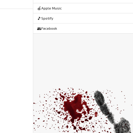
🍎
Apple Music
🎵
Spotify
👥
Facebook