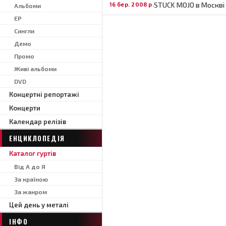
STUCK MOJO в Москві
16 бер. 2008 р.
Альбоми
EP
Сингли
Демо
Промо
Живі альбоми
DVD
Концертні репортажі
Концерти
Календар релізів
ЕНЦИКЛОПЕДІЯ
Каталог гуртів
Від А до Я
За країною
За жанром
Цей день у металі
ІНФО