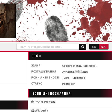
EN
UA
ІНФО
ЖАНР
Groove Metal/Rap Metal
РОЗТАШУВАННЯ
Атланта, 🇺🇸США
РОКИ АКТИВНОСТІ
1989 — дотепер
СТАТУС
Розпався
ЗОВНІШНІ ПОСИЛАННЯ
🌐
Official Website
📖
Wikipedia