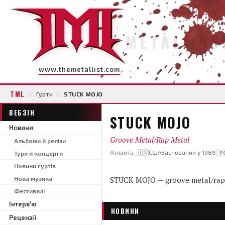
METAL INS
www.themetallist.com
TML
\
Гурти
\
STUCK MOJO
ВЕБЗІН
STUCK MOJO
Новини
Groove Metal/Rap Metal
Альбоми й релізи
Атланта, 🇺🇸США
Заснований у 1989
Тури й концерти
Р
Новини гуртів
Нова музика
STUCK MOJO — groove metal/rap m
Фестивалі
Інтерв'ю
НОВИНИ
Рецензії