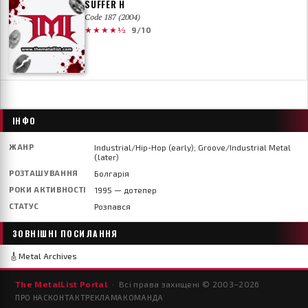
SUFFER H
Code 187 (2004)
★★★★½
9/10
ІНФО
ЖАНР
Industrial/Hip-Hop (early); Groove/Industrial Metal
(later)
РОЗТАШУВАННЯ
Болгарія
РОКИ АКТИВНОСТІ
1995 — дотепер
СТАТУС
Розпався
ЗОВНІШНІ ПОСИЛАННЯ
🎸
Metal Archives
The MetalList Portal
· Всі права захищені © 2003–
2026
ПРО НАС
КОНТАКТ
РЕКЛАМА
КОМАНДА