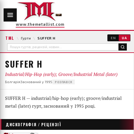
www.themetallist.com
TML
\
Гурти
\
SUFFER H
EN
UA
SUFFER H
Industrial/Hip-Hop (early); Groove/Industrial Metal (later)
Болгарія
Заснований у 1995
РОЗПАВСЯ
SUFFER H — industrial/hip-hop (early); groove/industrial
metal (later) гурт, заснований у 1995 році.
ДИСКОГРАФІЯ / РЕЦЕНЗІЇ