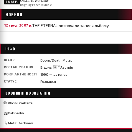
Obscured Horizons
18 ВЕР.
Reigning Phoenix Music
НОВИНИ
THE ETERNAL розпочали запис альбому
12 груд. 2007 р.
ІНФО
ЖАНР
Doom/Death Metal
РОЗТАШУВАННЯ
Відень, 🇦🇹Австрія
РОКИ АКТИВНОСТІ
1990 — дотепер
СТАТУС
Розпався
ЗОВНІШНІ ПОСИЛАННЯ
🌐
Official Website
📖
Wikipedia
🎸
Metal Archives