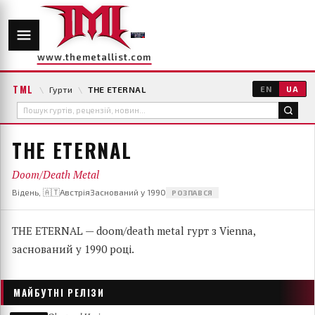
www.themetallist.com
TML
\
Гурти
\
THE ETERNAL
EN
UA
THE ETERNAL
Doom/Death Metal
Відень, 🇦🇹Австрія
Заснований у 1990
РОЗПАВСЯ
THE ETERNAL — doom/death metal гурт з Vienna,
заснований у 1990 році.
МАЙБУТНІ РЕЛІЗИ