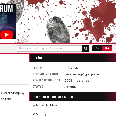
EN
UA
ІНФО
ЖАНР
Gothic Metal
РОЗТАШУВАННЯ
санкт-петербург, росія
РОКИ АКТИВНОСТІ
2002 — дотепер
СТАТУС
Активний
з тем смерті,
ЗОВНІШНІ ПОСИЛАННЯ
 готик-
🎸
Metal Archives
🎵
Spotify