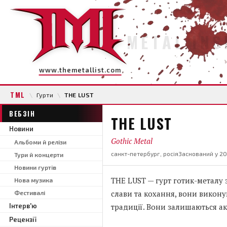
METAL INS
www.themetallist.com
TML
\
Гурти
\
THE LUST
ВЕБЗІН
THE LUST
Новини
Gothic Metal
Альбоми й релізи
санкт-петербург, росія
Заснований у 2
Тури й концерти
Новини гуртів
THE LUST — гурт готик-металу з
Нова музика
слави та кохання, вони викону
Фестивалі
Інтерв'ю
традиції. Вони залишаються ак
Рецензії