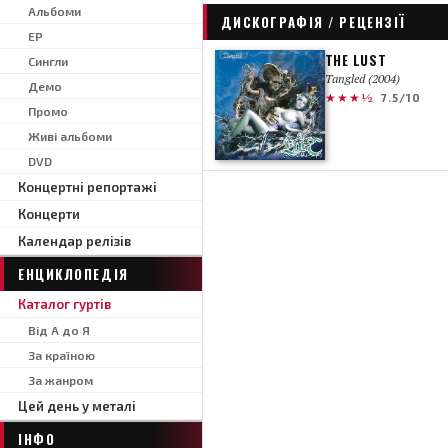
Альбоми
ДИСКОГРАФІЯ / РЕЦЕНЗІЇ
EP
THE LUST
Сингли
Tangled (2004)
Демо
★★★½
7.5/10
Промо
Живі альбоми
DVD
Концертні репортажі
Концерти
Календар релізів
ЕНЦИКЛОПЕДІЯ
Каталог гуртів
Від А до Я
За країною
За жанром
Цей день у металі
ІНФО