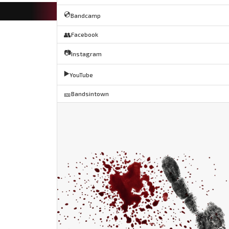
💿
Bandcamp
👥
Facebook
📷
Instagram
▶️
YouTube
🎫
Bandsintown