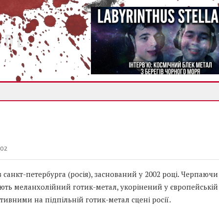
IDE
002
 санкт-петербурга (росія), заснований у 2002 році. Черпаючи 
ють меланхолійний готик-метал, укорінений у європейській
тивними на підпільній готик-метал сцені росії.