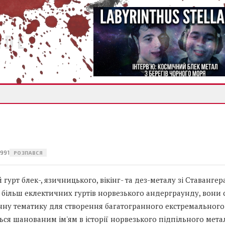
IDE
1991
РОЗПАВСЯ
рт блек-, язичницького, вікінг- та дез-металу зі Ставангера
з більш еклектичних гуртів норвезького андерграунду, вони
нну тематику для створення багатогранного екстремального 
я шанованим ім'ям в історії норвезького підпільного мета