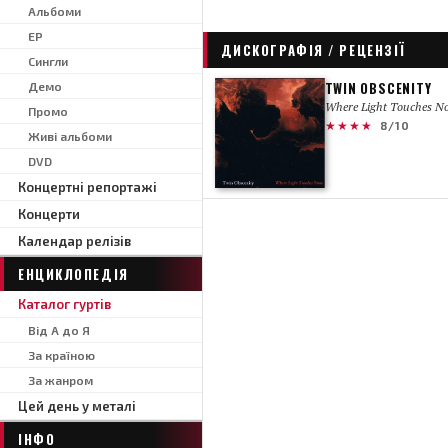
Альбоми
EP
ДИСКОГРАФІЯ / РЕЦЕНЗІЇ
Сингли
TWIN OBSCENITY
Демо
Where Light Touches No
Промо
★★★★
8/10
Живі альбоми
DVD
Концертні репортажі
Концерти
Календар релізів
ЕНЦИКЛОПЕДІЯ
Каталог гуртів
Від А до Я
За країною
За жанром
Цей день у металі
ІНФО