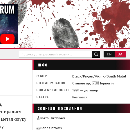
EN
UA
ІНФО
ЖАНР
Black/Pagan/Viking/Death Metal
РОЗТАШУВАННЯ
Ставангер, 🇳🇴Норвегія
РОКИ АКТИВНОСТІ
1991 — дотепер
СТАТУС
Розпався
,
ЗОВНІШНІ ПОСИЛАННЯ
 спиралися
🎸
Metal Archives
метал-звуку.
лу.
🎫
Bandsintown