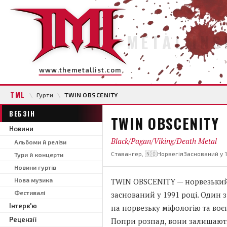
METAL INS
www.themetallist.com
TML
\
Гурти
\
TWIN OBSCENITY
ВЕБЗІН
TWIN OBSCENITY
Новини
Black/Pagan/Viking/Death Metal
Альбоми й релізи
Ставангер, 🇳🇴Норвегія
Заснований у 
Тури й концерти
Новини гуртів
Нова музика
TWIN OBSCENITY — норвезький гу
Фестивалі
заснований у 1991 році. Один 
Інтерв'ю
на норвезьку міфологію та воє
Рецензії
Попри розпад, вони залишаютьс