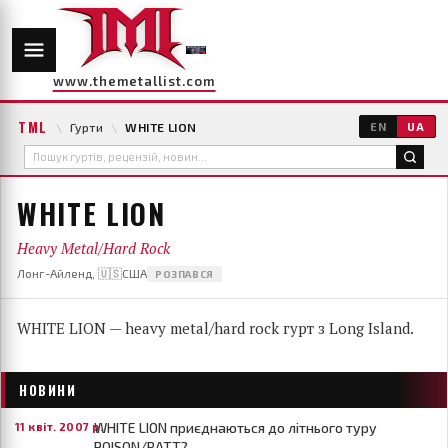
www.themetallist.com
TML
\
Гурти
\
WHITE LION
EN
UA
WHITE LION
Heavy Metal/Hard Rock
Лонг-Айленд, 🇺🇸США
РОЗПАВСЯ
WHITE LION — heavy metal/hard rock гурт з Long Island.
НОВИНИ
WHITE LION приєднаються до літнього туру
11 квіт. 2007 р.
POISON/RATT?