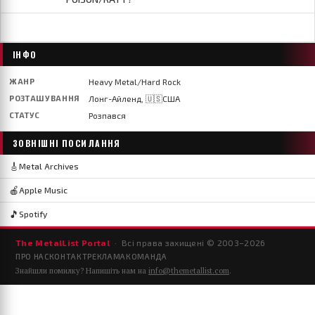
ІНФО
ЖАНР
Heavy Metal/Hard Rock
РОЗТАШУВАННЯ
Лонг-Айленд, 🇺🇸США
СТАТУС
Розпався
ЗОВНІШНІ ПОСИЛАННЯ
🎸
Metal Archives
🍎
Apple Music
🎵
Spotify
The MetalList Portal
· Всі права захищені © 2003–
2026
ПРО НАС
КОНТАКТ
РЕКЛАМА
КОМАНДА
Знайшли помилку? Напишіть нам на
info@themetallist.com
.