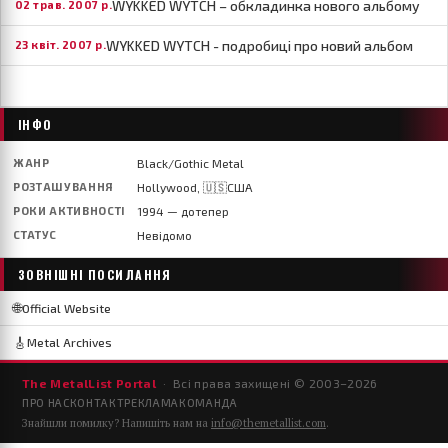
WYKKED WYTCH – обкладинка нового альбому
02 трав. 2007 р.
WYKKED WYTCH - подробиці про новий альбом
23 квіт. 2007 р.
ІНФО
ЖАНР
Black/Gothic Metal
РОЗТАШУВАННЯ
Hollywood, 🇺🇸США
РОКИ АКТИВНОСТІ
1994 — дотепер
СТАТУС
Невідомо
ЗОВНІШНІ ПОСИЛАННЯ
🌐
Official Website
🎸
Metal Archives
The MetalList Portal
· Всі права захищені © 2003–
2026
ПРО НАС
КОНТАКТ
РЕКЛАМА
КОМАНДА
Знайшли помилку? Напишіть нам на
info@themetallist.com
.