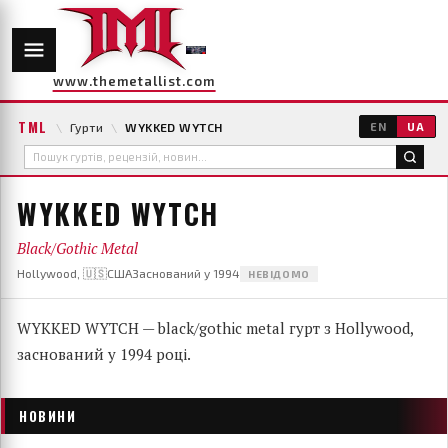
www.themetallist.com
TML
\
Гурти
\
WYKKED WYTCH
EN
UA
WYKKED WYTCH
Black/Gothic Metal
Hollywood, 🇺🇸США
Заснований у 1994
НЕВІДОМО
WYKKED WYTCH — black/gothic metal гурт з Hollywood,
заснований у 1994 році.
НОВИНИ