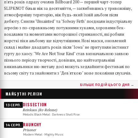
п'ять років одразу очолив Billboard 200 — перший чарт-топер
SLIPKNOT більш ніж за десятиліття, — заглибившись у тривожнішу,
атмосфернішу територію, ніж будь-який їхній альбом після
дебюту. Сингли "Unsainted" та "Solway Firth" поєднали індустріальну
агресію з по-справжньому потужними хуками, хоровими бек-
вокалами та моментами моторошної стриманості, які робили
жорсткі піки альбому ще відчутнішими. Нові маски, оновлений
склад і майже двадцять років після "Iowa" не притупили інстинкт
гурту до хаосу. "We Are Not Your Kind" став визначальною заявою
пізнього періоду творчості, довівши, що найтеатральніші
виживальники ню-металу досі можуть хедлайнити фестивалі по
всьому світу та знайомити з "Дев'яткою" нове покоління слухачів.
БІЛЬШЕ ПОДІЙ ЦЬОГО ДНЯ →
МАЙБУТНІ РЕЛІЗИ
DISSECTION
13 СЕРП.
Reinkaos (Re-Release)
Melodic Black Metal · Darkness Shall Rise
RAUNCHY
14 СЕРП.
Prisoner
Modern Metal · Mighty Music