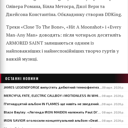
Олівера Романа, Білла Метоєра, Джої Вери та
Джейсона Константіна. Обкладинку створив DDKing.
Треки «Close To The Bone», «Hit A Moonshot» і «Every
Man-Any Man» доводять: після чотирьох десятиліть
ARMORED SAINT залишаються одним із
найповажніших і найнеспокійніших творчо гуртів у
важкій музиці.
ОСТАННІ НОВИНИ
JAMES LEGENDFORGE випустять дебютний темнофентезійний альбом «The Witchfinder's Flame» 20 вересня
09 серп. 2026 р.
MERCYFUL FATE, ELECTRIC CALLBOY і MOTIONLESS IN WHITE — хедлайнери BLOODSTOCK 2027
08 серп. 2026 р.
П'ятнадцятий альбом IN FLAMES ще навіть не зведений — «і вже звучить приголомшливо», каже Anders Fridén
08 серп. 2026 р.
Blaze Bayley: «Легенда IRON MAIDEN належить Paul Di'Anno»
08 серп. 2026 р.
IRON SAVIOR оголосили концептуальний альбом «Deathbringer» і представили «Back From The Fires Of Hell»
08 серп. 2026 р.