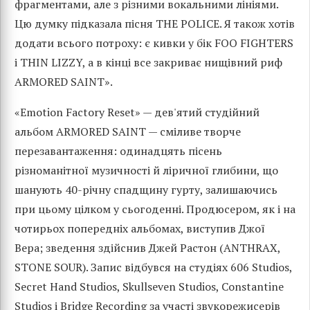
фрагментами, але з різними вокальними лініями.
Цю думку підказала пісня THE POLICE. Я також хотів
додати всього потроху: є кивки у бік FOO FIGHTERS
і THIN LIZZY, а в кінці все закриває нищівний риф
ARMORED SAINT».
«Emotion Factory Reset» — дев'ятий студійний
альбом ARMORED SAINT — сміливе творче
перезавантаження: одинадцять пісень
різноманітної музичності й ліричної глибини, що
шанують 40-річну спадщину гурту, залишаючись
при цьому цілком у сьогоденні. Продюсером, як і на
чотирьох попередніх альбомах, виступив Джої
Вера; зведення здійснив Джей Растон (ANTHRAX,
STONE SOUR). Запис відбувся на студіях 606 Studios,
Secret Hand Studios, Skullseven Studios, Constantine
Studios і Bridge Recording за участі звукорежисерів