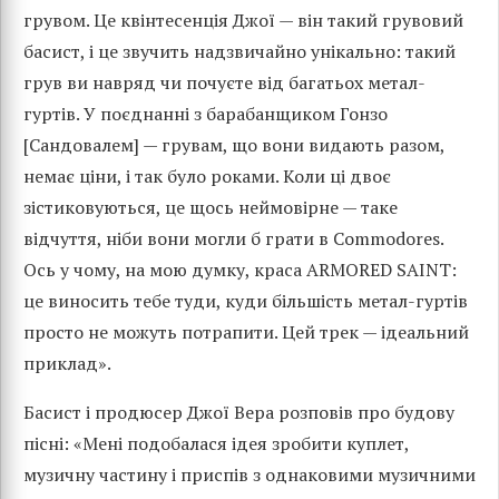
грувом. Це квінтесенція Джої — він такий грувовий
басист, і це звучить надзвичайно унікально: такий
грув ви навряд чи почуєте від багатьох метал-
гуртів. У поєднанні з барабанщиком Гонзо
[Сандовалем] — грувам, що вони видають разом,
немає ціни, і так було роками. Коли ці двоє
зістиковуються, це щось неймовірне — таке
відчуття, ніби вони могли б грати в Commodores.
Ось у чому, на мою думку, краса ARMORED SAINT:
це виносить тебе туди, куди більшість метал-гуртів
просто не можуть потрапити. Цей трек — ідеальний
приклад».
Басист і продюсер Джої Вера розповів про будову
пісні: «Мені подобалася ідея зробити куплет,
музичну частину і приспів з однаковими музичними