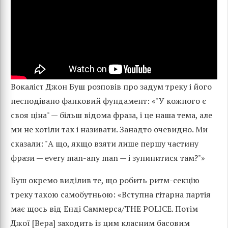
Вокаліст Джон Буш розповів про задум треку і його
несподівано фанковий фундамент: «"У кожного є
своя ціна" — більш відома фраза, і це наша тема, але
ми не хотіли так і називати. Занадто очевидно. Ми
сказали: "А що, якщо взяти лише першу частину
фрази — every man-any man — і зупинитися там?"»
Буш окремо виділив те, що робить ритм-секцію
треку такою самобутньою: «Вступна гітарна партія
має щось від Енді Саммерса/THE POLICE. Потім
Джої [Вера] заходить із цим класним басовим