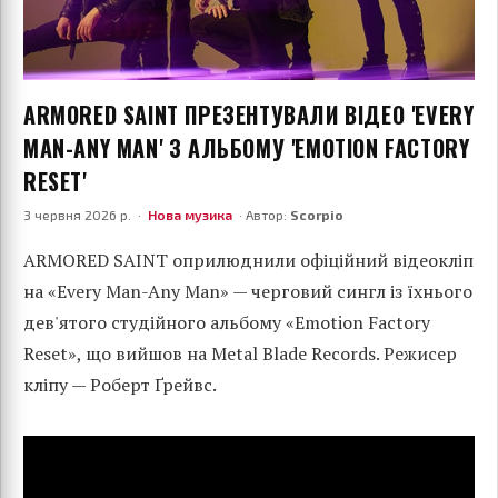
ARMORED SAINT ПРЕЗЕНТУВАЛИ ВІДЕО 'EVERY
MAN-ANY MAN' З АЛЬБОМУ 'EMOTION FACTORY
RESET'
3 червня 2026 р. ·
Нова музика
· Автор:
Scorpio
ARMORED SAINT оприлюднили офіційний відеокліп
на «Every Man-Any Man» — черговий сингл із їхнього
дев'ятого студійного альбому «Emotion Factory
Reset», що вийшов на Metal Blade Records. Режисер
кліпу — Роберт Ґрейвс.