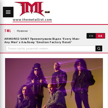
www.themetallist.com
TML
\
Новини
\
EN
UA
ARMORED SAINT Презентували Відео 'Every Man-
Any Man' з Альбому 'Emotion Factory Reset'