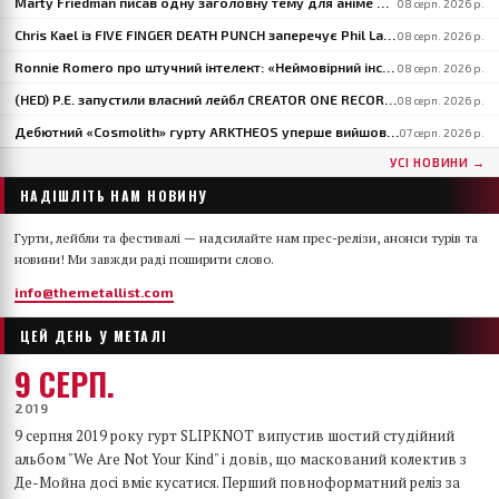
Marty Friedman писав одну заголовну тему для аніме NETFLIX цілий рік
08 серп. 2026 р.
Chris Kael із FIVE FINGER DEATH PUNCH заперечує Phil Labonte: «Я таки ходжу на терапію»
08 серп. 2026 р.
Ronnie Romero про штучний інтелект: «Неймовірний інструмент» — але людський елемент він не замінить
08 серп. 2026 р.
(HED) P.E. запустили власний лейбл CREATOR ONE RECORDS і випустили «Violent Girl»
08 серп. 2026 р.
Дебютний «Cosmolith» гурту ARKTHEOS уперше вийшов на вінілі та CD через Hypaethral Records
07 серп. 2026 р.
УСІ НОВИНИ →
НАДІШЛІТЬ НАМ НОВИНУ
Гурти, лейбли та фестивалі — надсилайте нам прес-релізи, анонси турів та
новини! Ми завжди раді поширити слово.
info@themetallist.com
ЦЕЙ ДЕНЬ У МЕТАЛІ
9 СЕРП.
2019
9 серпня 2019 року гурт SLIPKNOT випустив шостий студійний
альбом "We Are Not Your Kind" і довів, що маскований колектив з
Де-Мойна досі вміє кусатися. Перший повноформатний реліз за