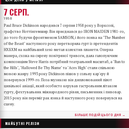
7 СЕРП.
1958
Paul Bruce Dickinson народився 7 серпня 1958 року у Ворксопі,
графство Ноттінгемшир. Він приєднався до IRON MAIDEN 1981-го,
до того будучи фронтменом SAMSON, і його поява на "The Number
of the Beast" наступного року перетворила гурт із претендентів
НХБХМ на найбільший хеві-метал колектив планети. Оперна
манера, схожа на сирену повітряної тривоги, дала галопуючим
композиціям Steve Harris потрібний театральний масштаб, а "Run to
the Hills", "Hallowed Be Thy Name" та "Aces High" стали спільною
мовою жанру. 1993 року Dickinson пішов у сольну кар'єру й
повернувся 1999-го. Поза музикою він дипломований пілот
цивільної авіації, який особисто керував гастрольним літаком
гурту, фехтувальник міжнародного рівня, письменник і пивовар.
2015 року він переміг рак язика й наступного року повернувся на
сцену.
БІЛЬШЕ ПОДІЙ ЦЬОГО ДНЯ →
МАЙБУТНІ РЕЛІЗИ