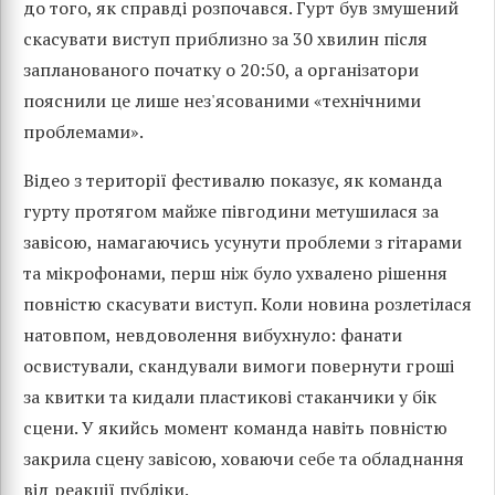
до того, як справді розпочався. Гурт був змушений
скасувати виступ приблизно за 30 хвилин після
запланованого початку о 20:50, а організатори
пояснили це лише нез'ясованими «технічними
проблемами».
Відео з території фестивалю показує, як команда
гурту протягом майже півгодини метушилася за
завісою, намагаючись усунути проблеми з гітарами
та мікрофонами, перш ніж було ухвалено рішення
повністю скасувати виступ. Коли новина розлетілася
натовпом, невдоволення вибухнуло: фанати
освистували, скандували вимоги повернути гроші
за квитки та кидали пластикові стаканчики у бік
сцени. У якийсь момент команда навіть повністю
закрила сцену завісою, ховаючи себе та обладнання
від реакції публіки.