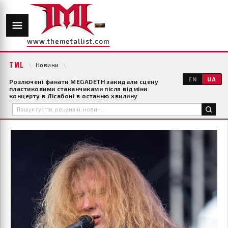
www.themetallist.com
TML
\
Новини
\
EN
UA
Розлючені фанати MEGADETH закидали сцену
пластиковими стаканчиками після відміни
концерту в Лісабоні в останню хвилину