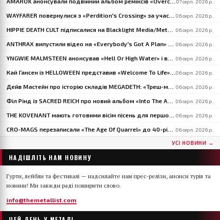
AMAROK анонсували подвійний альбом реміксів «Overcome» за участі музикантів VASTUM, PRIMITIVE MAN і MIZMOR
07 серп. 2026 р.
WAYFARER повернулися з «Perdition's Crossing» за участю David Eugene Edwards і анонсували «Riders Of The Setting Sun»
06 серп. 2026 р.
HIPPIE DEATH CULT підписалися на Blacklight Media/Metal Blade й оголосили тури США та Європи
06 серп. 2026 р.
ANTHRAX випустили відео на «Everybody's Got A Plan» — третій сингл із «Cursum Perficio»
06 серп. 2026 р.
YNGWIE MALMSTEEN анонсував «Hell Or High Water» і випустив перший сингл «Now Or Never»
06 серп. 2026 р.
Кай Гансен із HELLOWEEN представив «Welcome To Life» із сольного альбому «Born With A Hammer»
06 серп. 2026 р.
Дейв Мастейн про історію складів MEGADETH: «Треш-метал — гра для молодих»
06 серп. 2026 р.
Філ Рінд із SACRED REICH про новий альбом «Into The Abyss»: «Він значно швидший і важчий»
06 серп. 2026 р.
THE KOVENANT мають готовими вісім пісень для першого за 20 з гаком років альбому
06 серп. 2026 р.
CRO-MAGS перезаписали «The Age Of Quarrel» до 40-річчя: «Моя сварка завершена», — каже Гарлі Фленеґан
06 серп. 2026 р.
УСІ НОВИНИ →
НАДІШЛІТЬ НАМ НОВИНУ
Гурти, лейбли та фестивалі — надсилайте нам прес-релізи, анонси турів та
новини! Ми завжди раді поширити слово.
info@themetallist.com
ЦЕЙ ДЕНЬ У МЕТАЛІ