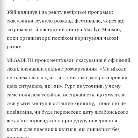
Збій вплинув і на решту вечірньої програми:
скасування зсунуло розклад фестивалю, через що
затримався й наступний виступ Marilyn Manson,
поки організатори поспіхом коригували часові
рамки.
MEGADETH прокоментували скасування в офіційній
заяві, визнавши спільне розчарування: «Ми ніколи
не хочемо вас підвести… і ми так само розчаровані
цією ситуацією, як і ви». Гурт не уточнив, у чому
саме полягала технічна несправність, що змусила
скасувати виступ в останню хвилину, і поки що не
повідомив, чи буде перенесено дату лісабонського
шоу або запроваджено процедуру повернення
коштів для власників квитків, які лишилися без
концерту.