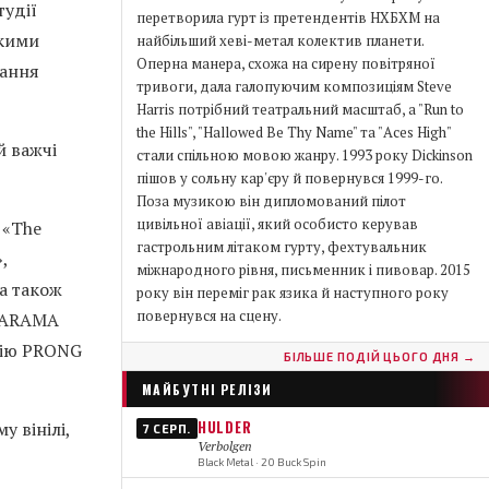
тудії
перетворила гурт із претендентів НХБХМ на
акими
найбільший хеві-метал колектив планети.
Оперна манера, схожа на сирену повітряної
чання
тривоги, дала галопуючим композиціям Steve
Harris потрібний театральний масштаб, а "Run to
the Hills", "Hallowed Be Thy Name" та "Aces High"
й важчі
стали спільною мовою жанру. 1993 року Dickinson
пішов у сольну кар'єру й повернувся 1999-го.
Поза музикою він дипломований пілот
цивільної авіації, який особисто керував
 «The
гастрольним літаком гурту, фехтувальник
,
міжнародного рівня, письменник і пивовар. 2015
 а також
року він переміг рак язика й наступного року
повернувся на сцену.
ANARAMA
цію PRONG
БІЛЬШЕ ПОДІЙ ЦЬОГО ДНЯ →
МАЙБУТНІ РЕЛІЗИ
HULDER
у вінілі,
7 СЕРП.
Verbolgen
Black Metal · 20 Buck Spin