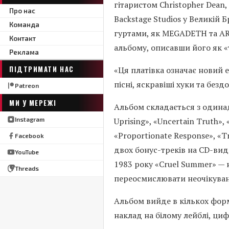
гітаристом Christopher Dean,
Про нас
Backstage Studios у Великій
Команда
гуртами, як MEGADETH та AR
Контакт
альбому, описавши його як 
Реклама
ПІДТРИМАТИ НАС
«Ця платівка означає новий 
пісні, яскравіші хуки та бездо
Patreon
МИ У МЕРЕЖІ
Альбом складається з одинад
Uprising», «Uncertain Truth»
Instagram
«Proportionate Response», «Tr
Facebook
двох бонус-треків на CD-вид
YouTube
1983 року «Cruel Summer» —
Threads
переосмислювати неочікувані
Альбом вийде в кількох формат
наклад на білому лейблі, ци