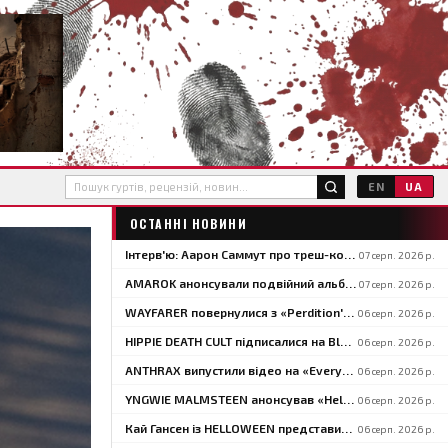
EN
UA
ОСТАННІ НОВИНИ
Інтерв'ю: Аарон Саммут про треш-комікс «Maurice & The Metal» — п'ятий випуск уже на Kickstarter
07 серп. 2026 р.
AMAROK анонсували подвійний альбом реміксів «Overcome» за участі музикантів VASTUM, PRIMITIVE MAN і MIZMOR
07 серп. 2026 р.
WAYFARER повернулися з «Perdition's Crossing» за участю David Eugene Edwards і анонсували «Riders Of The Setting Sun»
06 серп. 2026 р.
HIPPIE DEATH CULT підписалися на Blacklight Media/Metal Blade й оголосили тури США та Європи
06 серп. 2026 р.
ANTHRAX випустили відео на «Everybody's Got A Plan» — третій сингл із «Cursum Perficio»
06 серп. 2026 р.
YNGWIE MALMSTEEN анонсував «Hell Or High Water» і випустив перший сингл «Now Or Never»
06 серп. 2026 р.
Кай Гансен із HELLOWEEN представив «Welcome To Life» із сольного альбому «Born With A Hammer»
06 серп. 2026 р.