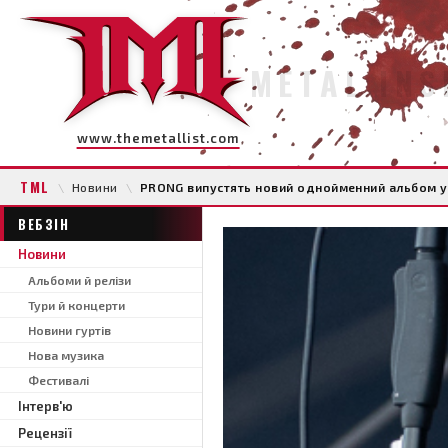
METAL INS
www.themetallist.com
TML
\
Новини
\
PRONG випустять новий однойменний альбом у
ВЕБЗІН
Новини
Альбоми й релізи
Тури й концерти
Новини гуртів
Нова музика
Фестивалі
Інтерв'ю
Рецензії