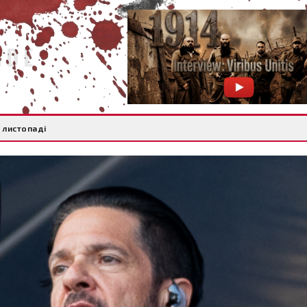
IDE
 листопаді