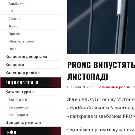
Альбоми
EP
Сингли
Демо
Промо
Живі альбоми
DVD
Концертні репортажі
PRONG ВИПУСТЯТ
Концерти
Календар релізів
ЛИСТОПАДІ
ЕНЦИКЛОПЕДІЯ
8 липня 2026 р. ·
Альбоми й релізи
· 
Каталог гуртів
Лідер PRONG Tommy Victor о
Від А до Я
студійний альбом 6 листопад
За країною
За жанром
«найкращим альбомом PRONG
Цей день у металі
Однойменну платівку записан
ІНФО