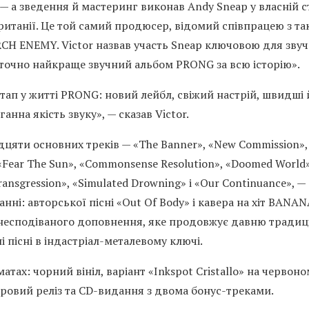
 — а зведення й мастеринг виконав Andy Sneap у власній с
 Британії. Це той самий продюсер, відомий співпрацею з т
CH ENEMY. Victor назвав участь Sneap ключовою для зву
«точно найкраще звучний альбом PRONG за всю історію».
етап у житті PRONG: новий лейбл, свіжий настрій, швидші 
ганна якість звуку», — сказав Victor.
цяти основних треків — «The Banner», «New Commission»,
, «Fear The Sun», «Commonsense Resolution», «Doomed World»
ansgression», «Simulated Drowning» і «Our Continuance», —
анні: авторської пісні «Out Of Body» і кавера на хіт BAN
 несподіваного доповнення, яке продовжує давню тради
 пісні в індастріал-металевому ключі.
ах: чорний вініл, варіант «Inkspot Cristallo» на червоном
фровий реліз та CD-видання з двома бонус-треками.