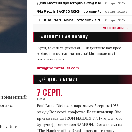
Дейв Мастейн про історію складів MEGADETH: «Треш-метал — гра для молодих»
06 серп. 2026 р.
Філ Рінд із SACRED REICH про новий альбом «Into The Abyss»: «Він значно швидший і важчий»
06 серп. 2026 р.
THE KOVENANT мають готовими вісім пісень для першого за 20 з гаком років альбому
06 серп. 2026 р.
УСІ НОВИНИ →
НАДІШЛІТЬ НАМ НОВИНУ
Гурти, лейбли та фестивалі — надсилайте нам прес-
релізи, анонси турів та новини! Ми завжди раді
поширити слово.
info@themetallist.com
ЦЕЙ ДЕНЬ У МЕТАЛІ
7 СЕРП.
однойменний
1958
жливо,
Paul Bruce Dickinson народився 7 серпня 1958
року у Ворксопі, графство Ноттінгемшир. Він
приєднався до IRON MAIDEN 1981-го, до того
будучи фронтменом SAMSON, і його поява на
 та бас-
"The Number of the Beast" наступного року