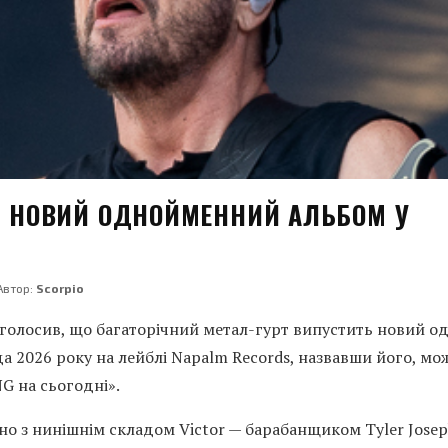
Ь НОВИЙ ОДНОЙМЕННИЙ АЛЬБОМ У
Автор:
Scorpio
голосив, що багаторічний метал-гурт випустить новий 
а 2026 року на лейблі Napalm Records, назвавши його, мо
 на сьогодні».
о з нинішнім складом Victor — барабанщиком Tyler Joseph