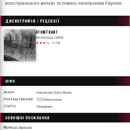
індустріального металу та темної електроніки Європи.
ДИСКОГРАФІЯ / РЕЦЕНЗІЇ
ATOMTRAKT
Verwüstung (2004)
★★★½
7/10
ІНФО
ЖАНР
Industrial/Dark Metal
РОЗТАШУВАННЯ
🇩🇪Німеччина
СТАТУС
Невідомо
ЗОВНІШНІ ПОСИЛАННЯ
🌐
Official Website