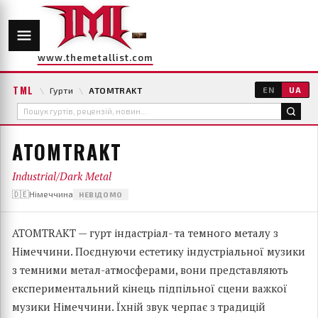
www.themetallist.com
TML
\
Гурти
\
ATOMTRAKT
EN
UA
ATOMTRAKT
Industrial/Dark Metal
🇩🇪Німеччина
НЕВІДОМО
ATOMTRAKT — гурт індастріал- та темного металу з
Німеччини. Поєднуючи естетику індустріальної музики
з темними метал-атмосферами, вони представляють
експериментальний кінець підпільної сцени важкої
музики Німеччини. Їхній звук черпає з традицій