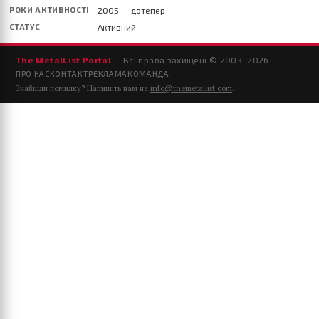
РОКИ АКТИВНОСТІ
2005 — дотепер
СТАТУС
Активний
The MetalList Portal
· Всі права захищені © 2003–
2026
ПРО НАС
КОНТАКТ
РЕКЛАМА
КОМАНДА
Знайшли помилку? Напишіть нам на
info@themetallist.com
.