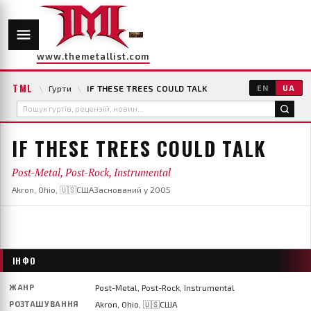
www.themetallist.com
TML
\
Гурти
\
IF THESE TREES COULD TALK
EN
UA
IF THESE TREES COULD TALK
Post-Metal, Post-Rock, Instrumental
Akron, Ohio, 🇺🇸США
Заснований у 2005
ІНФО
ЖАНР
Post-Metal, Post-Rock, Instrumental
РОЗТАШУВАННЯ
Akron, Ohio, 🇺🇸США