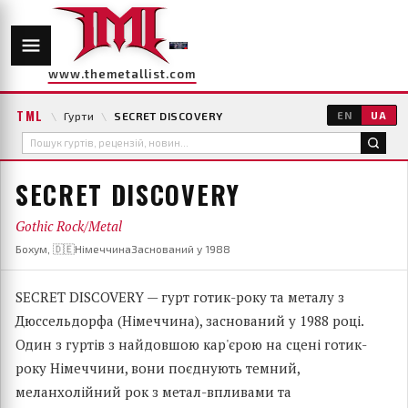
www.themetallist.com
TML
\
Гурти
\
SECRET DISCOVERY
EN
UA
SECRET DISCOVERY
Gothic Rock/Metal
Бохум, 🇩🇪Німеччина
Заснований у 1988
SECRET DISCOVERY — гурт готик-року та металу з
Дюссельдорфа (Німеччина), заснований у 1988 році.
Один з гуртів з найдовшою кар'єрою на сцені готик-
року Німеччини, вони поєднують темний,
меланхолійний рок з метал-впливами та