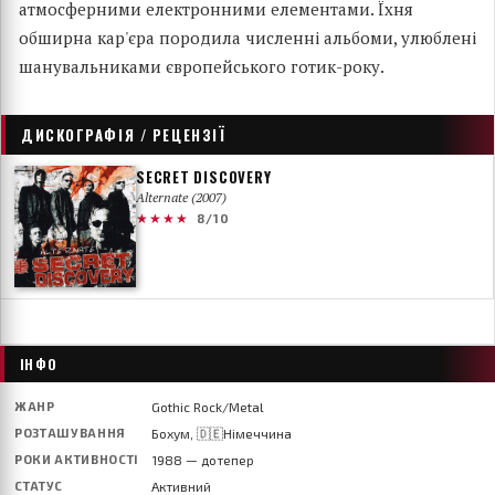
атмосферними електронними елементами. Їхня
обширна кар'єра породила численні альбоми, улюблені
шанувальниками європейського готик-року.
ДИСКОГРАФІЯ / РЕЦЕНЗІЇ
SECRET DISCOVERY
Alternate (2007)
★★★★
8/10
ІНФО
ЖАНР
Gothic Rock/Metal
РОЗТАШУВАННЯ
Бохум, 🇩🇪Німеччина
РОКИ АКТИВНОСТІ
1988 — дотепер
СТАТУС
Активний