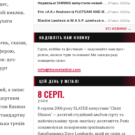
цес,
Норвезькі SHINING випустили новий сингл «North» напередодні виступу на BLOODSTOCK
07 серп. 2026 р.
бі виклик.
Eric «A.K.» Knutson із FLOTSAM AND JETSAM про тури США: «У Європі в нас виходить набагато краще»
07 серп. 2026 р.
ухати
Blackie Lawless із W.A.S.P. цілиться на 2027 рік для автобіографії «Tales From The Square Mile»: «Я приблизно на середині»
07 серп. 2026 р.
УСІ НОВИНИ →
НАДІШЛІТЬ НАМ НОВИНУ
нь, сказав,
Гурти, лейбли та фестивалі — надсилайте нам прес-
сферою,
релізи, анонси турів та новини! Ми завжди раді
ик-дез-
поширити слово.
урт
info@themetallist.com
ЦЕЙ ДЕНЬ У МЕТАЛІ
й, а запис
8 СЕРП.
онцертним
2006
стом Rasmus
8 серпня 2006 року SLAYER випустили "Christ
стандартну
Illusion" — десятий студійний альбом гурту та
найочікуванішу треш-платівку десятиліття. Реліз
лька треків
ознаменував повернення оригінального
барабанщика Dave Lombardo, який не сидів за