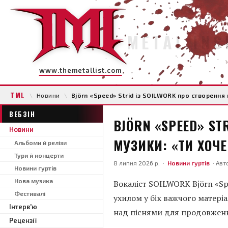
METAL INS
www.themetallist.com
TML
\
Новини
\
Björn «Speed» Strid із SOILWORK про створення
ВЕБЗІН
BJÖRN «SPEED» ST
Новини
МУЗИКИ: «ТИ ХОЧ
Альбоми й релізи
Тури й концерти
8 липня 2026 р. ·
Новини гуртів
· Авт
Новини гуртів
Нова музика
Вокаліст SOILWORK Björn «Sp
Фестивалі
ухилом у бік важчого матері
Інтерв'ю
над піснями для продовження
Рецензії