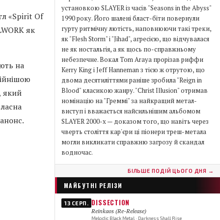
установкою SLAYER із часів "Seasons in the Abyss"
л «Spirit Of
1990 року. Його шалені бласт-біти повернули
гурту ритмічну лютість, наповнюючи такі треки,
ILWORK як
як "Flesh Storm" і "Jihad", агресією, що відчувалася
не як ностальгія, а як щось по-справжньому
небезпечне. Вокал Tom Araya прорізав риффи
ають на
Kerry King і Jeff Hanneman з тією ж отрутою, що
нійнішою
двома десятиліттями раніше зробила "Reign in
Blood" класикою жанру. "Christ Illusion" отримав
, який
номінацію на "Греммі" за найкращий метал-
власна
виступ і вважається найсильнішим альбомом
анонс.
SLAYER 2000-х — доказом того, що навіть через
чверть століття кар'єри ці піонери треш-метала
могли викликати справжню загрозу й скандал
водночас.
БІЛЬШЕ ПОДІЙ ЦЬОГО ДНЯ →
МАЙБУТНІ РЕЛІЗИ
DISSECTION
13 СЕРП.
Reinkaos (Re-Release)
Melodic Black Metal · Darkness Shall Rise