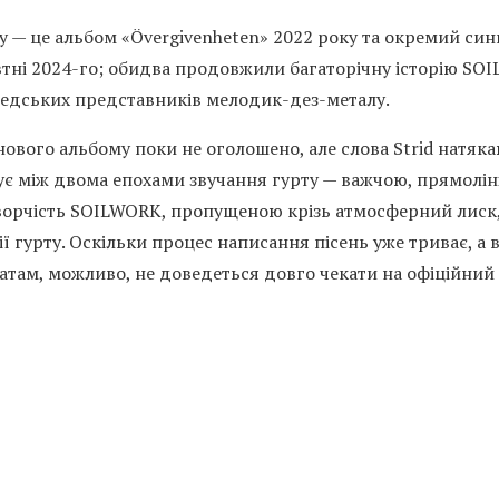
у — це альбом «Övergivenheten» 2022 року та окремий синг
втні 2024-го; обидва продовжили багаторічну історію SO
ведських представників мелодик-дез-металу.
нового альбому поки не оголошено, але слова Strid натяк
сує між двома епохами звучання гурту — важчою, прямолі
ворчість SOILWORK, пропущеною крізь атмосферний лиск
ії гурту. Оскільки процес написання пісень уже триває, а 
натам, можливо, не доведеться довго чекати на офіційний 