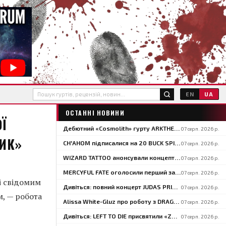
EN
UA
ОСТАННІ НОВИНИ
Ї
Дебютний «Cosmolith» гурту ARKTHEOS уперше вийшов на вінілі та CD через Hypaethral Records
07 серп. 2026 р.
ЛИК»
CH'AHOM підписалися на 20 BUCK SPIN і анонсували другий альбом «Anthropic Rites Of Sublimation»
07 серп. 2026 р.
WIZARD TATTOO анонсували концептуальний альбом прогресивного блекенд-думу «When Gods Had Hands»
07 серп. 2026 р.
MERCYFUL FATE оголосили перший за понад три роки концерт — на іспанському LEYENDAS DEL ROCK
07 серп. 2026 р.
і свідомим
Дивіться: повний концерт JUDAS PRIEST у Братиславі в межах туру «Faithkeepers» 2026
07 серп. 2026 р.
м, — робота
Alissa White-Gluz про роботу з DRAGONFORCE: «Я можу розкрити той бік свого голосу, який давно хотіла показати»
07 серп. 2026 р.
Дивіться: LEFT TO DIE присвятили «Zombie Ritual» Chuck Schuldiner і Shaun Glass в Кракові
07 серп. 2026 р.