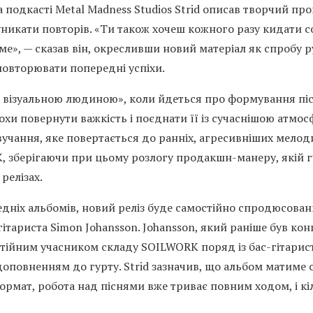
на подкасті Metal Madness Studios Strid описав творчий про
никати повторів. «Ти також хочеш кожного разу кидати со
ме», — сказав він, окресливши новий матеріал як спробу р
 повторювати попередні успіхи.
же візуальною людиною», коли йдеться про формування пісе
хи повернути важкість і поєднати її із сучаснішою атмо
вучання, яке повертається до ранніх, агресивніших мелод
, зберігаючи при цьому розлогу продакшн-манеру, якій г
релізах.
едніх альбомів, новий реліз буде самостійно спродюсовани
 гітариста Simon Johansson. Johansson, який раніше був к
стійним учасником складу SOILWORK поряд із бас-гітари
оповненням до гурту. Strid зазначив, що альбом матиме 
ормат, робота над піснями вже триває повним ходом, і кі