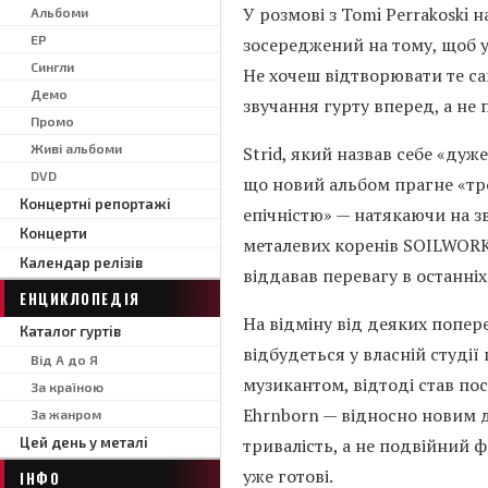
У розмові з Tomi Perrakoski 
Альбоми
EP
зосереджений на тому, щоб у
Сингли
Не хочеш відтворювати те са
Демо
звучання гурту вперед, а не
Промо
Живі альбоми
Strid, який назвав себе «ду
DVD
що новий альбом прагне «тро
Концертні репортажі
епічністю» — натякаючи на з
Концерти
металевих коренів SOILWORK
Календар релізів
віддавав перевагу в останніх 
ЕНЦИКЛОПЕДІЯ
На відміну від деяких попер
Каталог гуртів
відбудеться у власній студії
Від А до Я
музикантом, відтоді став по
За країною
Ehrnborn — відносно новим д
За жанром
Цей день у металі
тривалість, а не подвійний ф
уже готові.
ІНФО