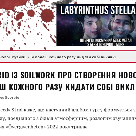
IDE
 нової музики: «Ти хочеш кожного разу кидати собі виклик»
RID ІЗ SOILWORK ПРО СТВОРЕННЯ НОВО
ЕШ КОЖНОГО РАЗУ КИДАТИ СОБІ ВИК
ор:
Scorpio
eed» Strid каже, що наступний альбом гурту формується з
алу, поєднаного з більш атмосферним, розлогим звучання
 «Övergivenheten» 2022 року триває.