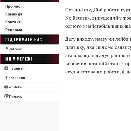
Про нас
Останні студійні роботи гурт
Команда
No Return», випущений у жо
Контакт
одного з найстабільніших ш
Реклама
Дату виходу, назву чи лейбл 
ПІДТРИМАТИ НАС
платівку, яка свідомо балан
Patreon
атакою, що нагадує ранню т
МИ У МЕРЕЖІ
визначив останній етап істор
Instagram
студія готова до роботи, фа
Facebook
YouTube
Threads