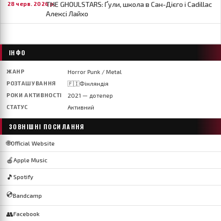
THE GHOULSTARS: Ґули, школа в Сан-Дієго і Cadillac
28 черв. 2026 р.
Алексі Лайхо
ІНФО
ЖАНР
Horror Punk / Metal
РОЗТАШУВАННЯ
🇫🇮Фінляндія
РОКИ АКТИВНОСТІ
2021 — дотепер
СТАТУС
Активний
ЗОВНІШНІ ПОСИЛАННЯ
🌐
Official Website
🍎
Apple Music
🎵
Spotify
💿
Bandcamp
👥
Facebook