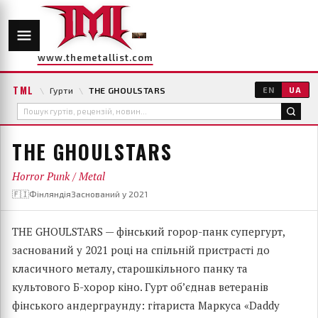
www.themetallist.com
TML
\
Гурти
\
THE GHOULSTARS
EN
UA
THE GHOULSTARS
Horror Punk / Metal
🇫🇮Фінляндія
Заснований у 2021
THE GHOULSTARS — фінський горор-панк супергурт,
заснований у 2021 році на спільній пристрасті до
класичного металу, старошкільного панку та
культового Б-хорор кіно. Гурт об’єднав ветеранів
фінського андерграунду: гітариста Маркуса «Daddy