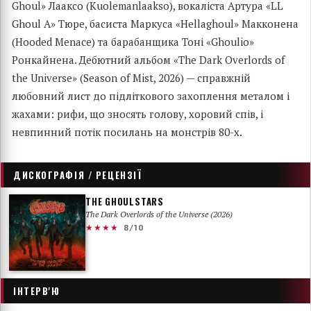
Ghoul» Лааксо (Kuolemanlaakso), вокаліста Артура «LL
Ghoul A» Тюре, басиста Маркуса «Hellaghoul» Макконена
(Hooded Menace) та барабанщика Тоні «Ghoulio»
Ронкайнена. Дебютний альбом «The Dark Overlords of
the Universe» (Season of Mist, 2026) — справжній
любовний лист до підліткового захоплення металом і
жахами: рифи, що зносять голову, хоровий спів, і
невпинний потік посилань на монстрів 80-х.
ДИСКОГРАФІЯ / РЕЦЕНЗІЇ
THE GHOULSTARS
The Dark Overlords of the Universe (2026)
★★★★
8/10
ІНТЕРВ'Ю