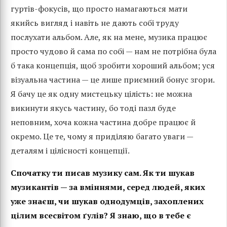
гуртів-фокусів, що просто намагаються мати
якийсь вигляд і навіть не дають собі труду
послухати альбом. Але, як на мене, музика працює
просто чудово й сама по собі — нам не потрібна була
б така концепція, щоб зробити хороший альбом; уся
візуальна частина — це лише приємний бонус згори.
Я бачу це як одну мистецьку цілість: не можна
викинути якусь частину, бо тоді пазл буде
неповним, хоча кожна частина добре працює й
окремо. Це те, чому я приділяю багато уваги —
деталям і цілісності концепції.
Спочатку ти писав музику сам. Як ти шукав
музикантів — за вміннями, серед людей, яких
уже знаєш, чи шукав однодумців, захоплених
цілим всесвітом ґулів? Я знаю, що в тебе є