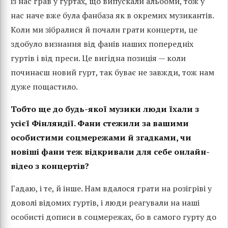
із нас грав у гуртах, що випускали альбоми, тож у
нас наче вже була фанбаза як в окремих музикантів.
Коли ми зібралися й почали грати концерти, це
здобуло визнання від фанів наших попередніх
гуртів і від преси. Це вигідна позиція — коли
починаєш новий гурт, так буває не завжди, тож нам
дуже пощастило.
Тобто ще до будь-якої музики люди їхали з
усієї Фінляндії. Фани стежили за вашими
особистими соцмережами й згадками, чи
новіші фани теж відкривали для себе онлайн-
відео з концертів?
Гадаю, і те, й інше. Нам вдалося грати на розігріві у
доволі відомих гуртів, і люди реагували на наші
особисті дописи в соцмережах, бо в самого гурту до