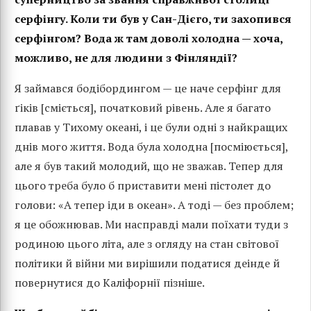
серфінгу. Коли ти був у Сан-Дієго, ти захопився
серфінгом? Вода ж там доволі холодна — хоча,
можливо, не для людини з Фінляндії?
Я займався бодібордингом — це наче серфінг для
ґіків [сміється], початковий рівень. Але я багато
плавав у Тихому океані, і це були одні з найкращих
днів мого життя. Вода була холодна [посміюється],
але я був такий молодий, що не зважав. Тепер для
цього треба було б приставити мені пістолет до
голови: «А тепер іди в океан». А тоді — без проблем;
я це обожнював. Ми насправді мали поїхати туди з
родиною цього літа, але з огляду на стан світової
політики й війни ми вирішили податися деінде й
повернутися до Каліфорнії пізніше.