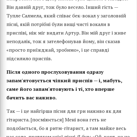
Він давній друг, тож було весело. Інший гість —
Тупле Салмела, який співає бек-вокал у заголовній
пісні, якій потрібні були вищі чисті вокали в
приспіві, ніж міг видати Артур. Він мій друг і живе
неподалік, тож я зателефонував йому, він сказав
«просто приїжджай, зробимо», і це справді
підсилило приспів.
Після одного прослуховування одразу
запам'ятовується чіпкий приспів — і, мабуть,
саме його запам'ятовують і ті, хто вперше
бачить вас наживо.
Так — і це найгірша пісня для гри наживо як для
гітариста. [посміюється] Мені вона геть не
подобається, бо я ритм-гітарист, а там майже весь
час соло, протягом усієї пісні. Я був: «Ой, чорт, це не