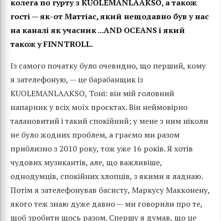
колега по гурту з KUOLEMANLAAKSO, а також
гості — як-от Маттіас, який нещодавно був у нас
на каналі як учасник ...AND OCEANS і який
також у FINNTROLL.
Із самого початку було очевидно, що перший, кому
я зателефоную, — це барабанщик із
KUOLEMANLAAKSO, Тоні: він мій головний
напарник у всіх моїх проєктах. Він неймовірно
талановитий і такий спокійний; у мене з ним ніколи
не було жодних проблем, а граємо ми разом
приблизно з 2010 року, тож уже 16 років. Я хотів
чудових музикантів, але, що важливіше,
однодумців, спокійних хлопців, з якими я ладнаю.
Потім я зателефонував басисту, Маркусу Макконену,
якого теж знаю дуже давно — ми говорили про те,
щоб зробити щось разом. Спершу я думав, що це