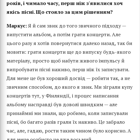
років, і чимало часу, перш ніж з'явилися хоч
якісь пісні. Що стояло за цим рішенням?
Маркус:
Я й сам звик до того звичного підходу —
випустити альбом, а потім грати концерти. Але
цього разу я хотів повернутися далеко назад, так би
мовити: грати концерти ще до випуску будь-якого
матеріалу, просто щоб набути живого імпульсу й
випробувати пісні наживо, перш ніж їх записувати.
Для мене це був хороший досвід — робити так, а не
звичним способом, до якого я звик. Ми зіграли купу
концертів тут, у Фінляндії, і процес написання
альбому насправді був доволі швидким — але
принаймні ми знали, що робимо, коли записували
пісні, бо багато разів грали їх наживо. Це забрало
час, але, гадаю, рости таким чином було корисно. А
для мене особисто це вже восьмий