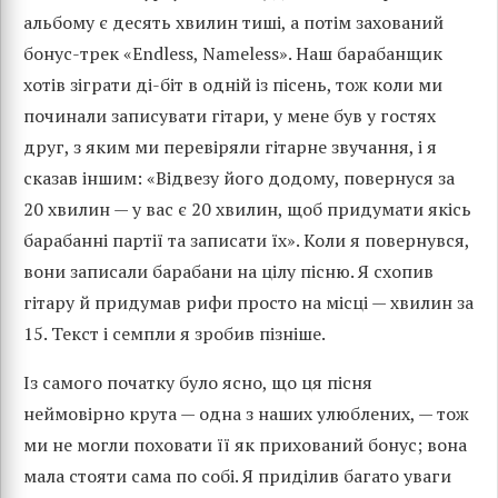
альбому є десять хвилин тиші, а потім захований
бонус-трек «Endless, Nameless». Наш барабанщик
хотів зіграти ді-біт в одній із пісень, тож коли ми
починали записувати гітари, у мене був у гостях
друг, з яким ми перевіряли гітарне звучання, і я
сказав іншим: «Відвезу його додому, повернуся за
20 хвилин — у вас є 20 хвилин, щоб придумати якісь
барабанні партії та записати їх». Коли я повернувся,
вони записали барабани на цілу пісню. Я схопив
гітару й придумав рифи просто на місці — хвилин за
15. Текст і семпли я зробив пізніше.
Із самого початку було ясно, що ця пісня
неймовірно крута — одна з наших улюблених, — тож
ми не могли поховати її як прихований бонус; вона
мала стояти сама по собі. Я приділив багато уваги