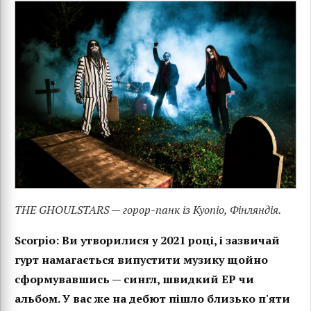
THE GHOULSTARS — горор-панк із Куопіо, Фінляндія.
Scorpio: Ви утворилися у 2021 році, і зазвичай
гурт намагається випустити музику щойно
сформувавшись — сингл, швидкий EP чи
альбом. У вас же на дебют пішло близько п'яти