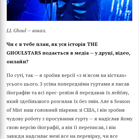
LL Ghoul — вокал.
Чи є в тебе план, як уся історія THE
GHOULSTARS подається в медіа — у друці, відео,
онлайн?
По суті, так — я зробив версії «з м'ясом на кістках»
усього цього. З усіма попередніми гуртами я писав
біографію та всі прес-релізи й передавав їх лейблу,
який здебільшого розсилав їх без змін. Але в Season
of Mist наш головний піарник зі США, і він зробив
чудову роботу з просування гурту — я надіслав йому
свою версію біографії, а він її переписав, і він
завжди надсилає мені все на перевірку, чи все