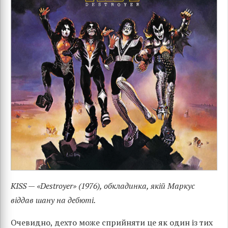
KISS — «Destroyer» (1976), обкладинка, якій Маркус
віддав шану на дебюті.
Очевидно, дехто може сприйняти це як один із тих