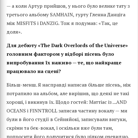
— а коли Артур прийшов, у нього було велике тату з
третього альбому SAMHAIN, гурту Гленна Данціга
між MISFITS і DANZIG. Тож я подумав: «Так, це
доля».
Для дебюту «The Dark Overlords of the Universe»
головним фактором у відборі пісень було
випробування їх наживо — те, що найкраще
працювало на сцені?
Більш-менш. Я насправді написав більше пісень, ніж
потрапило на альбом, але вирішив, що деякі не такі
хороші, і викинув їх. Щодо гостей: Маттіас із ...AND
OCEANS і FINNTROLL записав частину вокалу — ми
були в його студії в Сейняйокі, записували вигуки,
скріми та бек-вокал, і оскільки вже були там,
попросити його долучитися було цілком очевидно.