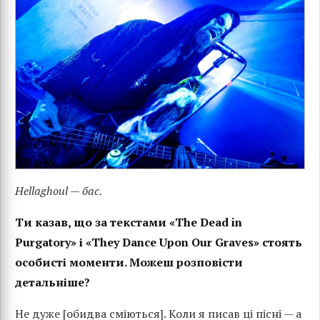
Hellaghoul — бас.
Ти казав, що за текстами «The Dead in
Purgatory» і «They Dance Upon Our Graves» стоять
особисті моменти. Можеш розповісти
детальніше?
Не дуже [обидва сміються]. Коли я писав ці пісні — а