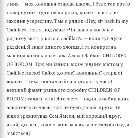
з них — моя колишня старша школа, і було так круто
повернутися туди після років, коли я навіть не
заходив усередину. Там є рядок «Hey, sit back in my
Cadillac», тож я подумав: «Чи знаю я когось у
рідному місті, у кого є Cadillac?» — вони тут дуже
рідкісні. Я знаю одного хлопця, і та конкретна
машина колись належала Алексі Лайхо з CHILDREN
OF BODOM. Тож ми їздили моїм рідним містом у
Cadillac Алексі Лайхо до моєї колишньої старшої
школи — тиха, ностальгійна подорож у часі. Я
великий фанат раннього доробку CHILDREN OF
BODOM; гадаю, «Hatebreeder» — один із найкращих
альбомів усіх часів, тож це було доволі круто. Те
відео зрежисував Сем Ямсен, мій хороший друг,
який, до речі, колись жив за кількасот метрів отуди.
[сміється]