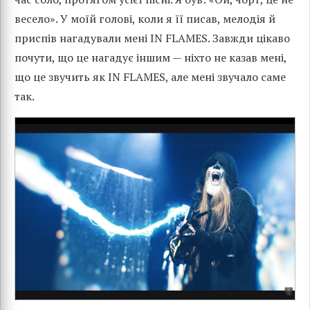
весело». У моїй голові, коли я її писав, мелодія й
приспів нагадували мені IN FLAMES. Завжди цікаво
почути, що це нагадує іншим — ніхто не казав мені,
що це звучить як IN FLAMES, але мені звучало саме
так.