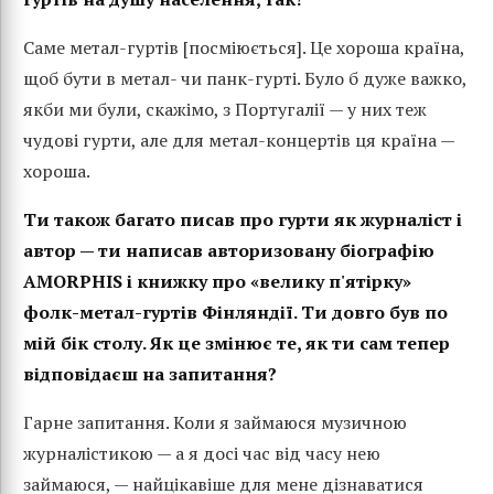
Саме метал-гуртів [посміюється]. Це хороша країна,
щоб бути в метал- чи панк-гурті. Було б дуже важко,
якби ми були, скажімо, з Португалії — у них теж
чудові гурти, але для метал-концертів ця країна —
хороша.
Ти також багато писав про гурти як журналіст і
автор — ти написав авторизовану біографію
AMORPHIS і книжку про «велику п'ятірку»
фолк-метал-гуртів Фінляндії. Ти довго був по
мій бік столу. Як це змінює те, як ти сам тепер
відповідаєш на запитання?
Гарне запитання. Коли я займаюся музичною
журналістикою — а я досі час від часу нею
займаюся, — найцікавіше для мене дізнаватися