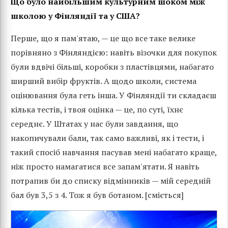
Що було найбільшим культурним шоком між
школою у Фінляндії та у США?
Перше, що я пам'ятаю, — це що все таке велике
порівняно з Фінляндією: навіть візочки для покупок
були вдвічі більші, коробки з пластівцями, набагато
ширший вибір фруктів. А щодо школи, система
оцінювання була геть інша. У Фінляндії ти складаєш
кілька тестів, і твоя оцінка — це, по суті, їхнє
середнє. У Штатах у нас були завдання, що
накопичували бали, так само важливі, як і тести, і
такий спосіб навчання пасував мені набагато краще,
ніж просто намагатися все запам'ятати. Я навіть
потрапив би до списку відмінників — мій середній
бал був 3,5 з 4. Тож я був ботаном. [сміється]