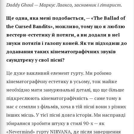
Daddy Ghoul — Маркус Лааксо, засновник і гітарист.
Ще одна, яка мені подобається, — «The Ballad of
the Cursed Bandits», можливо, тому що я люблю
вестерн-естетику й потяги, а ви додали в неї
звуки потягів і галопу коней. Як ти підходиш до
додавання таких кінематографічних звуків
саундтреку у свої пісні?
Це дуже важливий елемент гурту. Ми робимо
кінематографічну естетику в усьому, тож майже
необхідно мати занурювальні деталі, що ще більше
підкреслюють кінематографічність — саме тому в
нас є семпли з фільмів, хоча в тій пісні вони з різних
інших місць. У тієї пісні довга історія. Ми насправді
збиралися зробити штуку в стилі 90-х — як
«Nevermind» гурту NIRVANA, де після завершення