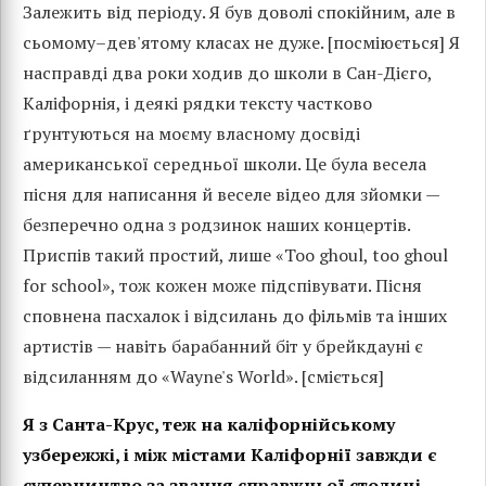
Залежить від періоду. Я був доволі спокійним, але в
сьомому–дев'ятому класах не дуже. [посміюється] Я
насправді два роки ходив до школи в Сан-Дієго,
Каліфорнія, і деякі рядки тексту частково
ґрунтуються на моєму власному досвіді
американської середньої школи. Це була весела
пісня для написання й веселе відео для зйомки —
безперечно одна з родзинок наших концертів.
Приспів такий простий, лише «Too ghoul, too ghoul
for school», тож кожен може підспівувати. Пісня
сповнена пасхалок і відсилань до фільмів та інших
артистів — навіть барабанний біт у брейкдауні є
відсиланням до «Wayne's World». [сміється]
Я з Санта-Крус, теж на каліфорнійському
узбережжі, і між містами Каліфорнії завжди є
суперництво за звання справжньої столиці