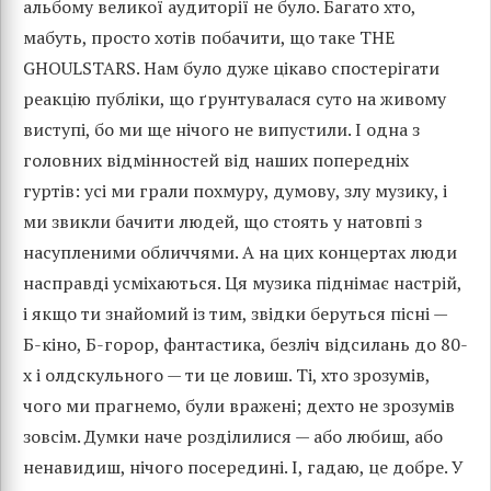
альбому великої аудиторії не було. Багато хто,
мабуть, просто хотів побачити, що таке THE
GHOULSTARS. Нам було дуже цікаво спостерігати
реакцію публіки, що ґрунтувалася суто на живому
виступі, бо ми ще нічого не випустили. І одна з
головних відмінностей від наших попередніх
гуртів: усі ми грали похмуру, думову, злу музику, і
ми звикли бачити людей, що стоять у натовпі з
насупленими обличчями. А на цих концертах люди
насправді усміхаються. Ця музика піднімає настрій,
і якщо ти знайомий із тим, звідки беруться пісні —
Б-кіно, Б-горор, фантастика, безліч відсилань до 80-
х і олдскульного — ти це ловиш. Ті, хто зрозумів,
чого ми прагнемо, були вражені; дехто не зрозумів
зовсім. Думки наче розділилися — або любиш, або
ненавидиш, нічого посередині. І, гадаю, це добре. У