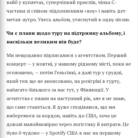
вайб у куплетах, суперчіпкий приспів, чіпка C-
частина зі співом-підхопленням «воу» і навіть дет-
метал-аутро. Увесь альбом, утиснутий в одну пісню.
Чи є плани щодо туру на підтримку альбому, і
наскільки великим він буде?
Ми нещодавно підписалися з агентством. Перший
концерт — у жовтні, у нашому рідному місті, поки не
оголошено, — потім Гельсінкі, а далі тур у грудні,
який теж ще не анонсовано, на розігріві в гурту,
набагато більшого за нас тут, у Фінляндії. У
агентства є плани на наступний рік, але я не знаю,
що саме станеться. Я дуже сподіваюся, що ми
виберемося за кордон, навіть до США, хоча це
доволі малоймовірно через логістику й витрати. Це
було б чудово — у Spotify США в нас на першому