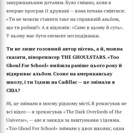
занурювальним деталям. Було смішно, коли я
вперше програв її дружині — вона почала сміятися:
«Ти не можеш ставити таке на справжній альбом,
що ти робиш?» А я відповів: «Саме в цьому й суть».
У ньому має бути елемент несподіванки.
Ти не лише головний автор пісень, а й, можна
сказати, кінорежисер THE GHOULSTARS. «Too
Ghoul For School» вийшла раніше цього року й
відкриває альбом. Схоже на американську
школу, і ти їздиш на Cadillac — це знімали в
США?
Ні, це знімали в моєму рідному місті. Я режисував не
всі відео — я зрежисував «The Dark Overlords of the
Universe», — але я завжди за лаштунками з ідеями.
«Too Ghoul For School» знімали у двох школах; одна