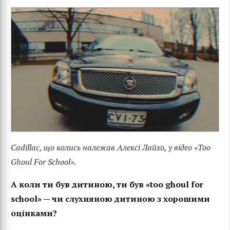
Cadillac, що колись належав Алексі Лайхо, у відео «Too
Ghoul For School».
А коли ти був дитиною, ти був «too ghoul for
school» — чи слухняною дитиною з хорошими
оцінками?