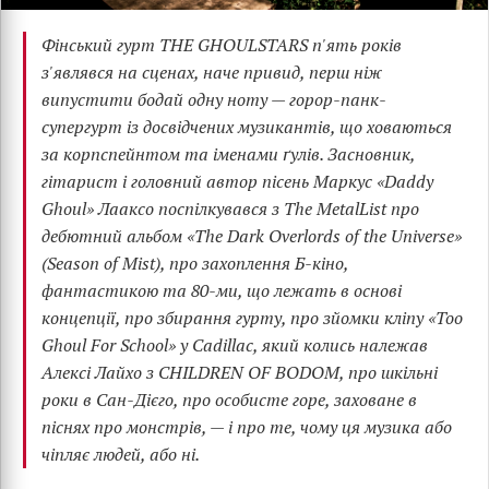
Фінський гурт THE GHOULSTARS п'ять років
з'являвся на сценах, наче привид, перш ніж
випустити бодай одну ноту — горор-панк-
супергурт із досвідчених музикантів, що ховаються
за корпспейнтом та іменами ґулів. Засновник,
гітарист і головний автор пісень Маркус «Daddy
Ghoul» Лааксо поспілкувався з The MetalList про
дебютний альбом «The Dark Overlords of the Universe»
(Season of Mist), про захоплення Б-кіно,
фантастикою та 80-ми, що лежать в основі
концепції, про збирання гурту, про зйомки кліпу «Too
Ghoul For School» у Cadillac, який колись належав
Алексі Лайхо з CHILDREN OF BODOM, про шкільні
роки в Сан-Дієго, про особисте горе, заховане в
піснях про монстрів, — і про те, чому ця музика або
чіпляє людей, або ні.