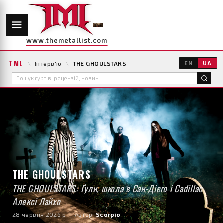
www.themetallist.com
TML
\
Інтерв'ю
\
THE GHOULSTARS
EN
UA
THE GHOULSTARS
THE GHOULSTARS: Ґули, школа в Сан-Дієго і Cadillac
Алексі Лайхо
28 червня 2026 р.
· Автор:
Scorpio