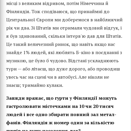
місці з великим відривом, потім Німеччина й
Фінляндія. Тож сподіваюся, що принаймні до
Центральної Європи ми доберемося в найближчий
рік чи два. Зі Штатів ми отримали чудовий відгук, і
я був здивований, скільки інтерв'ю дав для Штатів.
Це такий величезний ринок, що навіть якщо нас
знайде 1% людей, які люблять Б-кіно в поєднанні з
музикою, це було б чудово. Відстані ускладнюють
тури — або літаєш, що дуже дорого, або проводиш
увесь час на сцені чи в автобусі. Але ніколи не
знаєш; тримаймо кулаки.
Завжди вражає, що гурти у Фінляндії можуть
гастролювати містечками на 10 чи 20 тисяч
людей і все одно збирати повний зал метал-
фанів. Фінляндія ж номер один за кількістю
гуртів на душу населення, так?