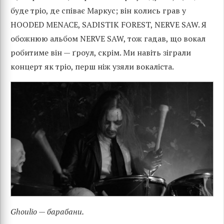
буде тріо, де співає Маркус; він колись грав у
HOODED MENACE, SADISTIK FOREST, NERVE SAW. Я
обожнюю альбом NERVE SAW, тож гадав, що вокал
робитиме він — ґроул, скрім. Ми навіть зіграли
концерт як тріо, перш ніж узяли вокаліста.
Ghoulio — барабани.