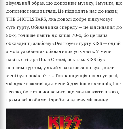
візуальний образ, що доповнює музику, і музика, що
доповнює наш вигляд. Це підводить нас до назви,
THE GHOULSTARS, яка доволі добре підсумовує
суть гурту. Обкладинка спереду — це відсилання до
80-х, точніше навіть до кінця 70-х, бо це шана
обкладинці альбому «Destroyer» гурту KISS — одній
з моїх улюблених обкладинок усіх часів. У мене
навіть є гітара Пола Стенлі, ось там. KISS був
першим гуртом, у який я закохався по вуха, коли
мені було років п'ять. Тож концепція поєднує речі,
які дуже важливі для мене й для інших хлопців, і це
весело, бо є стільки всього, що можна взяти з того,
що ми всі любимо, і зробити власну мішанину.