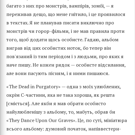
багато з них про монстрів, вампірів, зомбі, — я
переживав дещо, що мене гнітило, і це проявилося
в текстах. Я не планував писати виключно про
монстрів чи горор-фільми, і не мав правила проти
того, щоб додати щось особисте. Гадаю, альбом
виграв від цих особистих ноток, бо тепер він
пов'язаний із тим періодом і з людьми, про яких я
наче пишу. Не кожен рядок — особисте відсилання,
але вони пасують пісням, і я ними пишаюся.
«The Dead in Purgatory» — одна з моїх улюблених,
окрім C-частини, яка не така хороша, як решта
[сміється]. Але якби я мав обрати особисто
найулюбленішу з альбому, то, мабуть, обрав би
«They Dance Upon Our Graves». Це, по суті, мініатюра
всього альбому: думовий початок, напіввестерн-