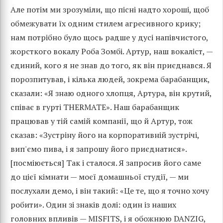
Але потім ми зрозуміли, що пісні надто хороші, щоб
обмежувати їх одним стилем агресивного крику;
нам потрібно було щось радше у дусі напівчистого,
жорсткого вокалу Роба Зомбі. Артур, наш вокаліст, —
єдиний, кого я не знав до того, як він приєднався. Я
порозпитував, і кілька людей, зокрема барабанщик,
сказали: «Я знаю одного хлопця, Артура, він крутий,
співає в гурті THERMATE». Наш барабанщик
працював у тій самій компанії, що й Артур, тож
сказав: «Зустріну його на корпоративній зустрічі,
вип'ємо пива, і я запрошу його приєднатися».
[посміюється] Так і сталося. Я запросив його саме
до цієї кімнати — моєї домашньої студії, — ми
послухали демо, і він такий: «Це те, що я точно хочу
робити». Один зі знаків долі: один із наших
головних впливів — MISFITS, і я обожнюю DANZIG,