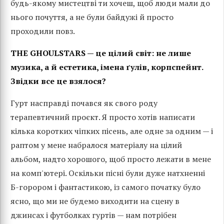
будь-якому мистецтві ти хочеш, щоб люди мали до
нього почуття, а не були байдужі й просто
проходили повз.
THE GHOULSTARS — це цілий світ: не лише
музика, а й естетика, імена ґулів, корпспейнт.
Звідки все це взялося?
Гурт насправді почався як свого роду
терапевтичний проєкт. Я просто хотів написати
кілька коротких чіпких пісень, але одне за одним — і
раптом у мене набралося матеріалу на цілий
альбом, надто хорошого, щоб просто лежати в мене
на комп'ютері. Оскільки пісні були дуже натхненні
Б-горором і фантастикою, із самого початку було
ясно, що ми не будемо виходити на сцену в
джинсах і футболках гуртів — нам потрібен