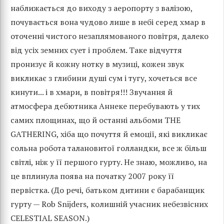
наближається до виходу з аеропорту з валізою,
почувається вона чудово лише в небі серед хмар в
оточенні чистого незаплямованого повітря, далеко
від усіх земних сует і проблем. Таке відчуття
пронизує й кожну нотку в музиці, кожен звук
викликає з глибини душі сум і тугу, хочеться все
кинути... і в хмари, в повітря!!! Звучання й
атмосфера дебютника Аннеке перебувають у тих
самих площинах, що й останні альбоми THE
GATHERING, хіба що почуття й емоції, які викликає
сольна робота талановитої голландки, все ж більш
світлі, ніж у її першого гурту. Не знаю, можливо, на
це вплинула поява на початку 2007 року її
первістка. (До речі, батьком дитини є барабанщик
гурту — Rob Snijders, колишній учасник небезвісних
CELESTIAL SEASON.)