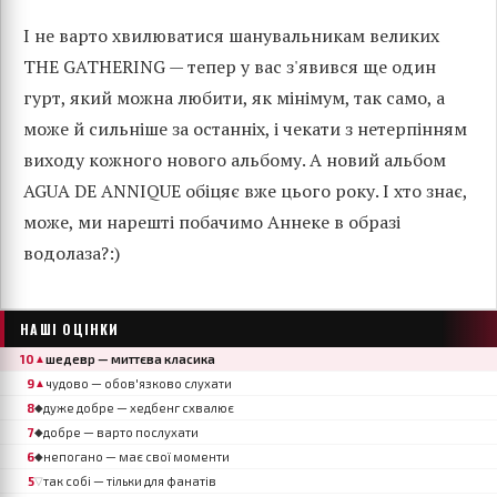
І не варто хвилюватися шанувальникам великих
THE GATHERING — тепер у вас з'явився ще один
гурт, який можна любити, як мінімум, так само, а
може й сильніше за останніх, і чекати з нетерпінням
виходу кожного нового альбому. А новий альбом
AGUA DE ANNIQUE обіцяє вже цього року. І хто знає,
може, ми нарешті побачимо Аннеке в образі
водолаза?:)
НАШІ ОЦІНКИ
10
шедевр — миттєва класика
▲
9
чудово — обов'язково слухати
▲
8
дуже добре — хедбенг схвалює
◆
7
добре — варто послухати
◆
6
непогано — має свої моменти
◆
5
так собі — тільки для фанатів
▽