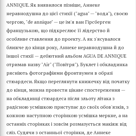
ANNIQUE. Як виявилося пізніше, Аннеке
неравнодушна до цієї стихії ("agua" — "вода"), своєю
чергою, "de annique" — це ім'я ван Гірсберген
французькою, що підкреслює її лідерство й
особливе ставлення до проекту. А як з'ясувалося
ближче до кінця року, Аннеке неравнодушна й до
іншої стихії — дебютний альбом AGUA DE ANNIQUE
отримав назву "Air" ("Повітря"). Буклет і обкладинка
рясніють фотографіями фронтвумен в образі
стюардеси. Якщо переглянути книжечку від початку
до кінця, можна провести цікаве спостереження —
на обкладинці стюардеса після зльоту літака з
радісною усмішкою приступає до своїх обов'язків, з
кожною наступною сторінкою усмішка меркне, а на
останніх сторінках і зовсім розмазується макіяж від
сліз. Судячи з останньої сторінки, де Аннеке