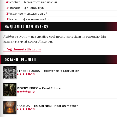
4
слабко — більшість треків на скіп
▽
3
погано — фоновий шум
▽
2
жахливо — шкода грошей
▽
1
катастрофа — не вмикайте
▽
НАДІШЛІТЬ НАМ МУЗИКУ
Лейбли та гурти — надсилайте свої промо-матеріали на рецензію! Ми
завжди відкриті до нової музики.
info@themetallist.com
ОСТАННІ РЕЦЕНЗІЇ
STREET TOMBS — Existence Is Corruption
★★★★
8/10
MISERY INDEX — Feral Future
★★★★
8/10
RAKINUA — Esi Um Ninu - Heal Us Mother
★★★★
8/10