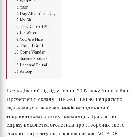
Witnesses
Yalin
Day After Yesterday
My Girl
Take Care of Me
Ice Water
You Are Nice
Trail of Grief
Come Wander
Sunken Soldiers
Lost and Found
Asleep
Несподіваний відхід у серпні 2007 року Аннеке Ван
Гірсберген зі складу THE GATHERING неприємно
здивував усіх шанувальників неординарної
творчості талановитих голландців. Практично
одразу вокалістка оголосила про створення свого
сольного проекту під цікавою назвою AGUA DE