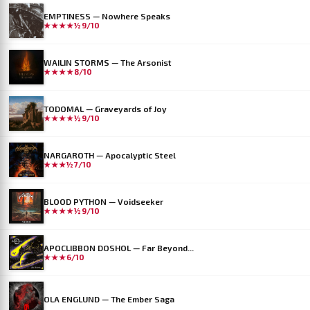
EMPTINESS — Nowhere Speaks
★★★★½
9/10
WAILIN STORMS — The Arsonist
★★★★
8/10
TODOMAL — Graveyards of Joy
★★★★½
9/10
NARGAROTH — Apocalyptic Steel
★★★½
7/10
BLOOD PYTHON — Voidseeker
★★★★½
9/10
APOCLIBBON DOSHOL — Far Beyond...
★★★
6/10
OLA ENGLUND — The Ember Saga