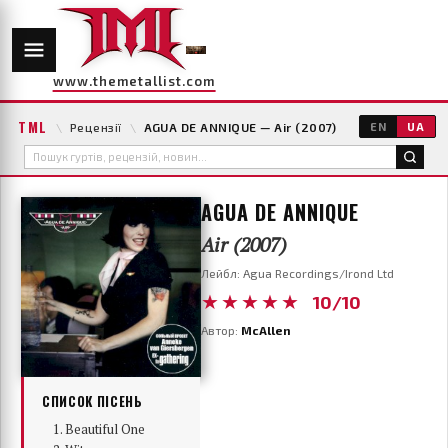
www.themetallist.com
TML
\
Рецензії
\
AGUA DE ANNIQUE — Air (2007)
EN
UA
AGUA DE ANNIQUE
Air (2007)
Лейбл: Agua Recordings/Irond Ltd
★★★★★
10/10
Автор:
McAllen
СПИСОК ПІСЕНЬ
Beautiful One