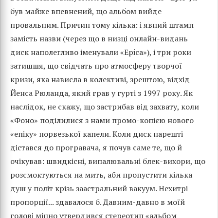
був майже впевнений, що альбом вийде
провальним. Причин тому кілька: і явний штамп
замість назви (через що в низці онлайн-видань
диск наполегливо іменували «Epica»), і три роки
затишшя, що свідчать про атмосферу творчої
кризи, яка нависла в колективі, зрештою, відхід
Йенса Рюланда, який грав у гурті з 1997 року. Як
наслідок, не скажу, що застрибав від захвату, коли
«Фоно» поділилися з нами промо-копією нового
«епіку» норвезької капели. Коли диск нарешті
дістався до програвача, я почув саме те, що й
очікував: швидкісні, випалювальні блек-вихори, що
розсмоктуються на мить, аби пропустити кілька
душ у політ крізь заастральний вакуум. Нехитрі
пропорції... здавалося б. Давним-давно в моїй
голові міцно утвердився стереотип «альбом