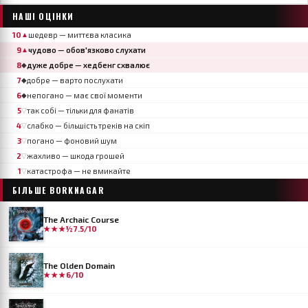
НАШІ ОЦІНКИ
10
шедевр — миттєва класика
▲
9
чудово — обов'язково слухати
▲
8
дуже добре — хедбенг схвалює
◆
7
добре — варто послухати
◆
6
непогано — має свої моменти
◆
5
так собі — тільки для фанатів
▽
4
слабко — більшість треків на скіп
▽
3
погано — фоновий шум
▽
2
жахливо — шкода грошей
▽
1
катастрофа — не вмикайте
▽
БІЛЬШЕ
BORKNAGAR
The Archaic Course
★★★½
7.5/10
The Olden Domain
★★★
6/10