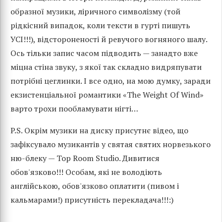
образної музики, ліричного символізму (той
рідкісний випадок, коли тексти в гурті пишуть
УСІ!!!), відстороненості й ревучого вогняного шалу.
Ось тільки запис часом підводить — занадто вже
міцна стіна звуку, з якої так складно видряпувати
потрібні цеглинки. І все одно, на мою думку, заради
екзистенціальної романтики «The Weight Of Wind»
варто трохи пообламувати нігті…
P.S. Окрім музики на диску присутнє відео, що
зафіксувало музикантів у святая святих норвезького
ню-блеку — Top Room Studio. Дивитися
обов'язково!!! Особам, які не володіють
англійською, обов'язково оплатити (пивом і
кальмарами!) присутність перекладача!!!:)