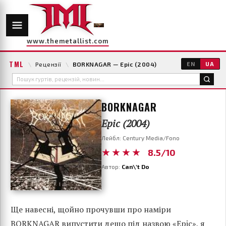
www.themetallist.com
TML
\
Рецензії
\
BORKNAGAR — Epic (2004)
EN
UA
BORKNAGAR
Epic (2004)
Лейбл: Century Media/Fono
★★★★
8.5/10
Автор:
Can\'t Do
Ще навесні, щойно прочувши про наміри
BORKNAGAR випустити дещо під назвою «Epic», я