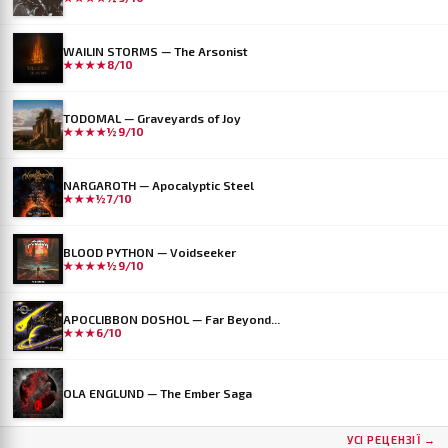
WAILIN STORMS — The Arsonist
★★★★
8/10
TODOMAL — Graveyards of Joy
★★★★½
9/10
NARGAROTH — Apocalyptic Steel
★★★½
7/10
BLOOD PYTHON — Voidseeker
★★★★½
9/10
APOCLIBBON DOSHOL — Far Beyond...
★★★
6/10
OLA ENGLUND — The Ember Saga
УСІ РЕЦЕНЗІЇ →