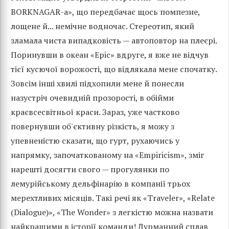
BORKNAGAR-а», що передбачає щось помпезне,
лощене й... немічне водночас. Стереотип, який
зламала чиста випадковість — автоповтор на плеєрі.
Поринувши в океан «Epic» вдруге, я вже не відчув
тієї кусючої ворожості, що відлякала мене спочатку.
Зовсім інші хвилі підхопили мене й понесли
назустріч очевидній прозорості, в обійми
краєвсесвітньої краси. Зараз, уже частково
повернувши об'єктивну різкість, я можу з
упевненістю сказати, що гурт, рухаючись у
напрямку, започаткованому на «Empiricism», зміг
нарешті досягти свого — прогулянки по
лемурійському дельфінарію в компанії трьох
мерехтливих місяців. Такі речі як «Traveler», «Relate
(Dialogue)», «The Wonder» з легкістю можна назвати
найкращими в історії команди! Дурманний сплав