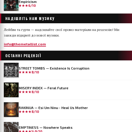
Empiricism
★★★
6/10
НАДІШЛІТЬ НАМ МУЗИКУ
Лейбли та гурти — надсилайте свої промо-матеріали на рецензію! Ми
завжди відкриті до нової музики.
info@themetallist.com
ОСТАННІ РЕЦЕНЗІЇ
STREET TOMBS — Existence Is Corruption
★★★★
8/10
MISERY INDEX — Feral Future
★★★★
8/10
RAKINUA — Esi Um Ninu - Heal Us Mother
★★★★
8/10
EMPTINESS — Nowhere Speaks
★★★★½
9/10