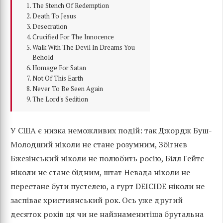
The Stench Of Redemption
Death To Jesus
Desecration
Crucified For The Innocence
Walk With The Devil In Dreams You
Behold
Homage For Satan
Not Of This Earth
Never To Be Seen Again
The Lord's Sedition
У США є низка неможливих подій: так Джордж Буш-
Молодший ніколи не стане розумним, Збігнєв
Бжезінський ніколи не полюбить росію, Білл Гейтс
ніколи не стане бідним, штат Невада ніколи не
перестане бути пустелею, а гурт DEICIDE ніколи не
заспіває християнський рок. Ось уже другий
десяток років ця чи не найзнаменитіша брутальна