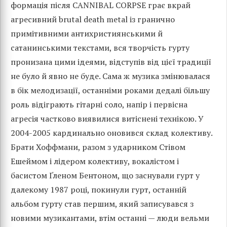
формація після CANNIBAL CORPSE грає вкрай
агресивний brutal death metal із гранично
примітивними антихристиянськими й
сатанинськими текстами, вся творчість гурту
пронизана цими ідеями, відступів від цієї традиції
не було й явно не буде. Сама ж музика змінювалася
в бік мелодизації, останніми роками дедалі більшу
роль відіграють гітарні соло, напір і первісна
агресія частково виявилися витіснені технікою. У
2004-2005 кардинально оновився склад колективу.
Брати Хоффмани, разом з ударником Стівом
Ешеймом і лідером колективу, вокалістом і
басистом Ґленом Бентоном, що заснували гурт у
далекому 1987 році, покинули гурт, останній
альбом гурту став першим, який записувався з
новими музикантами, втім останні — люди вельми