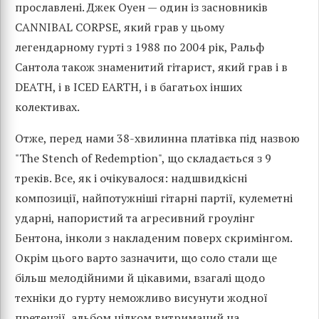
прославлені. Джек Оуен — один із засновників
CANNIBAL CORPSE, який грав у цьому
легендарному гурті з 1988 по 2004 рік, Ральф
Сантола також знаменитий гітарист, який грав і в
DEATH, і в ICED EARTH, і в багатьох інших
колективах.
Отже, перед нами 38-хвилинна платівка під назвою
"The Stench of Redemption", що складається з 9
треків. Все, як і очікувалося: надшвидкісні
композиції, найпотужніші гітарні партії, кулеметні
ударні, напористий та агресивний гроулінг
Бентона, інколи з накладеним поверх скримінгом.
Окрім цього варто зазначити, що соло стали ще
більш мелодійними й цікавими, взагалі щодо
техніки до гурту неможливо висунути жодної
претензії, альбом цілком витриманий на