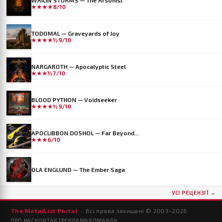
★★★★
8/10
TODOMAL — Graveyards of Joy
★★★★½
9/10
NARGAROTH — Apocalyptic Steel
★★★½
7/10
BLOOD PYTHON — Voidseeker
★★★★½
9/10
APOCLIBBON DOSHOL — Far Beyond...
★★★
6/10
OLA ENGLUND — The Ember Saga
УСІ РЕЦЕНЗІЇ →
The MetalList Portal
· Всі права захищені © 2003–
2026
ПРО НАС
КОНТАКТ
РЕКЛАМА
КОМАНДА