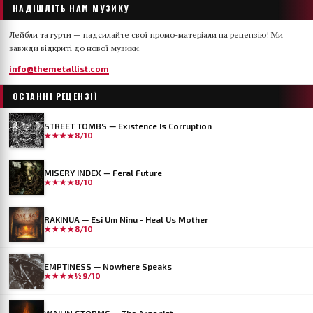
НАДІШЛІТЬ НАМ МУЗИКУ
Лейбли та гурти — надсилайте свої промо-матеріали на рецензію! Ми
завжди відкриті до нової музики.
info@themetallist.com
ОСТАННІ РЕЦЕНЗІЇ
STREET TOMBS — Existence Is Corruption
★★★★
8/10
MISERY INDEX — Feral Future
★★★★
8/10
RAKINUA — Esi Um Ninu - Heal Us Mother
★★★★
8/10
EMPTINESS — Nowhere Speaks
★★★★½
9/10
WAILIN STORMS — The Arsonist