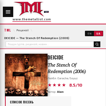
www.themetallist.com
TML
\
Рецензії
\
EN
UA
DEICIDE — The Stench Of Redemption (2006)
DEICIDE
The Stench Of
Redemption (2006)
Лейбл: Earache/Soyuz
★★★★
8.5/10
Автор:
Alan
СПИСОК ПІСЕНЬ