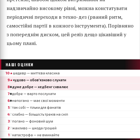
надзвичайно високому рівні, можна констатувати
періодичні переходи в техно-дез (рваний ритм,
самостійні партії в кожного інструмента). Порівняно
з попереднім диском, цей реліз дещо цікавіший у
цьому плані.
НАШІ ОЦІНКИ
10
шедевр — миттєва класика
▲
9
чудово — обов'язково слухати
▲
8
дуже добре — хедбенг схвалює
◆
7
добре — варто послухати
◆
6
непогано — має свої моменти
◆
5
так собі — тільки для фанатів
▽
4
слабко — більшість треків на скіп
▽
3
погано — фоновий шум
▽
2
жахливо — шкода грошей
▽
1
катастрофа — не вмикайте
▽