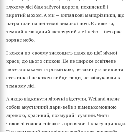
глухому лісі біля забутої дороги, похилений і
вкритий мохом. А ми — випадкові мандрівники, що
натрапили на неї тихої зимової ночі. Є лише ти,
темний незвіданий шепочучий ліс і небо — безкрає
зоряне небо.
І кожен по-своєму знаходить шлях до цієї нічної
краси, до цього спокою. Це не широке освітлене
шосе зі знаками та розміткою, це закинута звивиста
стежинка і не кожен вийде сюди, не заблукавши в
темному лісі.
А якщо відкинути ліричні відступи, Weiland являє
собою акустичний дарк-вейв з німецькомовною
лірикою, красивий, похмурий і сумний. Чисті
чоловічі голоси співають про велич і красу природи.
Тут утомлений мандрівник знайде все, що треба —