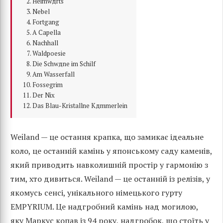
Heimwдrts
Nebel
Fortgang
A Capella
Nachhall
Waldpoesie
Die Schwдne im Schilf
Am Wasserfall
Fossegrim
Der Nix
Das Blau-Kristallne Kдmmerlein
Weiland — це остання крапка, що замикає ідеальне
коло, це останній камінь у японському саду каменів,
який приводить навколишній простір у гармонію з
тим, хто дивиться. Weiland — це останній із релізів, у
якомусь сенсі, унікального німецького гурту
EMPYRIUM. Це надгробний камінь над могилою,
яку Маркус копав із 94 року, надгробок, що стоїть у