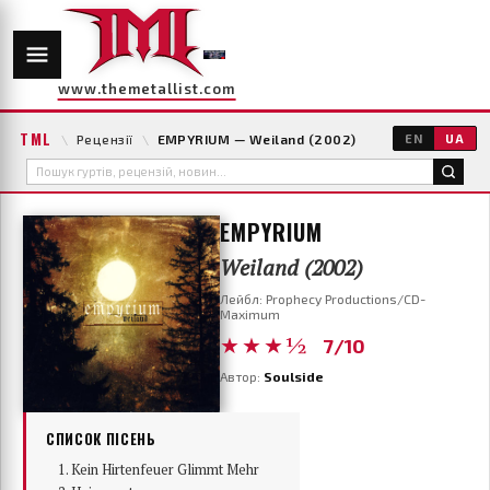
www.themetallist.com
TML
\
Рецензії
\
EMPYRIUM — Weiland (2002)
EN
UA
EMPYRIUM
Weiland (2002)
Лейбл: Prophecy Productions/CD-
Maximum
★★★½
7/10
Автор:
Soulside
СПИСОК ПІСЕНЬ
Kein Hirtenfeuer Glimmt Mehr