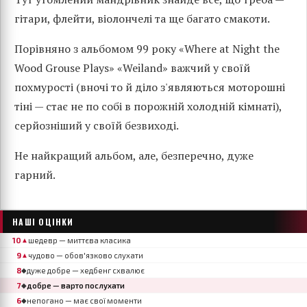
гітари, флейти, віолончелі та ще багато смакоти.
Порівняно з альбомом 99 року «Where at Night the
Wood Grouse Plays» «Weiland» важчий у своїй
похмурості (вночі то й діло з'являються моторошні
тіні — стає не по собі в порожній холодній кімнаті),
серйозніший у своїй безвиході.
Не найкращий альбом, але, безперечно, дуже
гарний.
НАШІ ОЦІНКИ
10
шедевр — миттєва класика
▲
9
чудово — обов'язково слухати
▲
8
дуже добре — хедбенг схвалює
◆
7
добре — варто послухати
◆
6
непогано — має свої моменти
◆