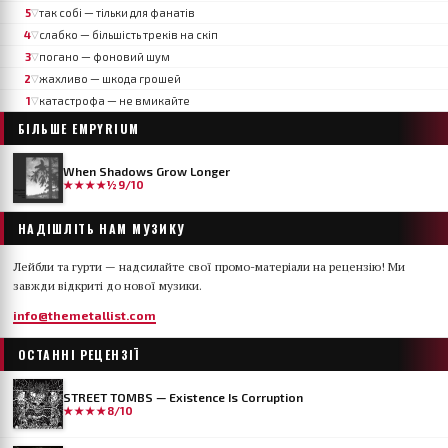
5
так собі — тільки для фанатів
▽
4
слабко — більшість треків на скіп
▽
3
погано — фоновий шум
▽
2
жахливо — шкода грошей
▽
1
катастрофа — не вмикайте
▽
БІЛЬШЕ
EMPYRIUM
When Shadows Grow Longer
★★★★½
9/10
НАДІШЛІТЬ НАМ МУЗИКУ
Лейбли та гурти — надсилайте свої промо-матеріали на рецензію! Ми
завжди відкриті до нової музики.
info@themetallist.com
ОСТАННІ РЕЦЕНЗІЇ
STREET TOMBS — Existence Is Corruption
★★★★
8/10