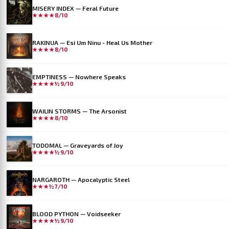
MISERY INDEX — Feral Future
★★★★
8/10
RAKINUA — Esi Um Ninu - Heal Us Mother
★★★★
8/10
EMPTINESS — Nowhere Speaks
★★★★½
9/10
WAILIN STORMS — The Arsonist
★★★★
8/10
TODOMAL — Graveyards of Joy
★★★★½
9/10
NARGAROTH — Apocalyptic Steel
★★★½
7/10
BLOOD PYTHON — Voidseeker
★★★★½
9/10