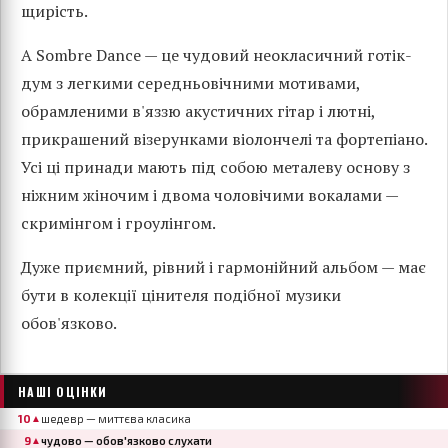
щирість.
A Sombre Dance — це чудовий неокласичний готік-
дум з легкими середньовічними мотивами,
обрамленими в'яззю акустичних гітар і лютні,
прикрашений візерунками віолончелі та фортепіано.
Усі ці принади мають під собою металеву основу з
ніжним жіночим і двома чоловічими вокалами —
скримінгом і гроулінгом.
Дуже приємний, рівний і гармонійний альбом — має
бути в колекції цінителя подібної музики
обов'язково.
НАШІ ОЦІНКИ
10
шедевр — миттєва класика
▲
9
чудово — обов'язково слухати
▲