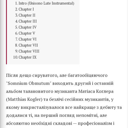
Intro (Unisono Lute Instrumental)
Chapter I
Chapter II
Chapter III
Chapter IV
Chapter V
Chapter VI
Chapter VII
Chapter VIII
Chapter IX
Після дещо сируватого, але багатообіцяючого
"Somnium Obmutum" виходить другий і останній
альбом талановитого музиканта Матіаса Коглера
(Matthias Kogler) та безлічі сесійних музикантів, у
якому викристалізувалося все найкраще з дебюту та
додалися ті, на перший погляд непомітні, але
абсолютно необхідні складові — професіоналізм і