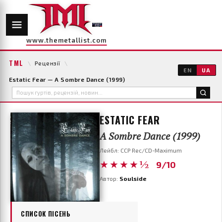
www.themetallist.com
TML
\
Рецензії
\
EN
UA
Estatic Fear — A Sombre Dance (1999)
ESTATIC FEAR
A Sombre Dance (1999)
Лейбл: CCP Rec/CD-Maximum
★★★★½
9/10
Автор:
Soulside
СПИСОК ПІСЕНЬ