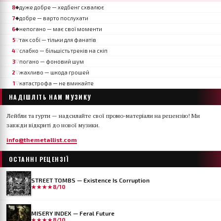
8
дуже добре — хедбенг схвалює
◆
7
добре — варто послухати
◆
6
непогано — має свої моменти
◆
5
так собі — тільки для фанатів
▽
4
слабко — більшість треків на скіп
▽
3
погано — фоновий шум
▽
2
жахливо — шкода грошей
▽
1
катастрофа — не вмикайте
▽
НАДІШЛІТЬ НАМ МУЗИКУ
Лейбли та гурти — надсилайте свої промо-матеріали на рецензію! Ми
завжди відкриті до нової музики.
info@themetallist.com
ОСТАННІ РЕЦЕНЗІЇ
STREET TOMBS — Existence Is Corruption
★★★★
8/10
MISERY INDEX — Feral Future
★★★★
8/10