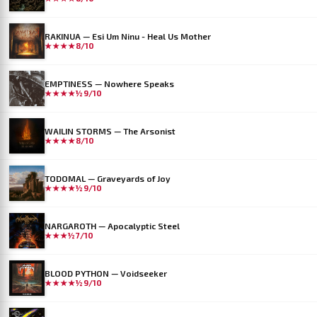
RAKINUA — Esi Um Ninu - Heal Us Mother
★★★★
8/10
EMPTINESS — Nowhere Speaks
★★★★½
9/10
WAILIN STORMS — The Arsonist
★★★★
8/10
TODOMAL — Graveyards of Joy
★★★★½
9/10
NARGAROTH — Apocalyptic Steel
★★★½
7/10
BLOOD PYTHON — Voidseeker
★★★★½
9/10