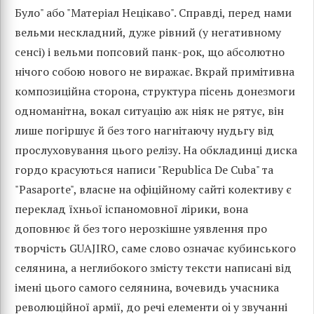
Було" або "Матеріал Нецікаво". Справді, перед нами
вельми нескладний, дуже рівний (у негативному
сенсі) і вельми попсовий панк-рок, що абсолютно
нічого собою нового не виражає. Вкрай примітивна
композиційна сторона, структура пісень донезмоги
одноманітна, вокал ситуацію аж ніяк не рятує, він
лише погіршує й без того нагнітаючу нудьгу від
прослуховування цього релізу. На обкладинці диска
гордо красуються написи "Republica De Cuba" та
"Pasaporte", власне на офіційному сайті колективу є
переклад їхньої іспаномовної лірики, вона
доповнює й без того нерозкішне уявлення про
творчість GUAJIRO, саме слово означає кубинського
селянина, а неглибокого змісту тексти написані від
імені цього самого селянина, вочевидь учасника
революційної армії, до речі елементи oi у звучанні