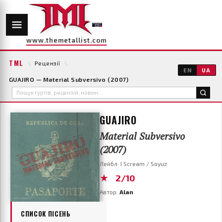
www.themetallist.com
TML
\
Рецензії
\
EN
UA
GUAJIRO — Material Subversivo (2007)
GUAJIRO
Material Subversivo
(2007)
Лейбл: I Scream / Soyuz
★
2/10
Автор:
Alan
СПИСОК ПІСЕНЬ