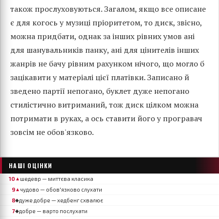
також прослуховуються. Загалом, якщо все описане
є для когось у музиці пріоритетом, то диск, звісно,
можна придбати, однак за інших рівних умов ані
для шанувальників панку, ані для цінителів інших
жанрів не бачу рівним рахунком нічого, що могло б
зацікавити у матеріалі цієї платівки. Записано й
зведено партії непогано, буклет дуже непогано
стилістично витриманий, тож диск цілком можна
потримати в руках, а ось ставити його у програвач
зовсім не обов'язково.
НАШІ ОЦІНКИ
10
шедевр — миттєва класика
▲
9
чудово — обов'язково слухати
▲
8
дуже добре — хедбенг схвалює
◆
7
добре — варто послухати
◆