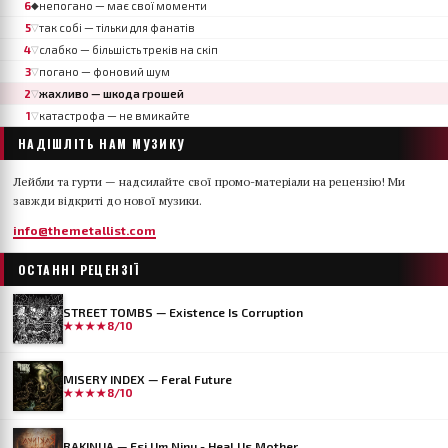
6
непогано — має свої моменти
◆
5
так собі — тільки для фанатів
▽
4
слабко — більшість треків на скіп
▽
3
погано — фоновий шум
▽
2
жахливо — шкода грошей
▽
1
катастрофа — не вмикайте
▽
НАДІШЛІТЬ НАМ МУЗИКУ
Лейбли та гурти — надсилайте свої промо-матеріали на рецензію! Ми
завжди відкриті до нової музики.
info@themetallist.com
ОСТАННІ РЕЦЕНЗІЇ
STREET TOMBS — Existence Is Corruption
★★★★
8/10
MISERY INDEX — Feral Future
★★★★
8/10
RAKINUA — Esi Um Ninu - Heal Us Mother