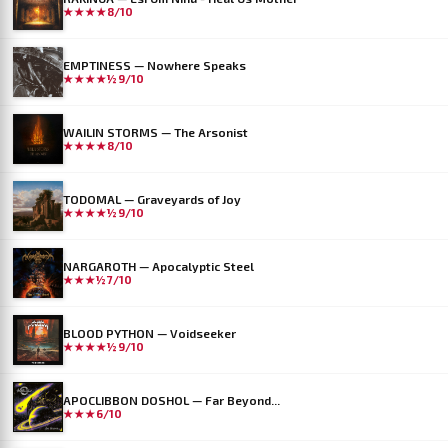
★★★★
8/10
EMPTINESS — Nowhere Speaks
★★★★½
9/10
WAILIN STORMS — The Arsonist
★★★★
8/10
TODOMAL — Graveyards of Joy
★★★★½
9/10
NARGAROTH — Apocalyptic Steel
★★★½
7/10
BLOOD PYTHON — Voidseeker
★★★★½
9/10
APOCLIBBON DOSHOL — Far Beyond...
★★★
6/10