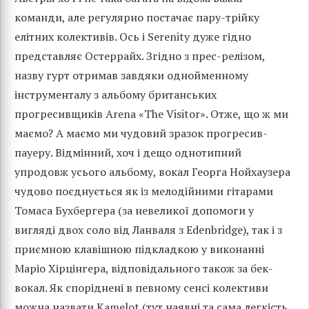
команди, але регулярно постачає пару-трійку
елітних колективів. Ось і Serenity дуже гідно
представляє Остеррайх. Згідно з прес-релізом,
назву гурт отримав завдяки однойменному
інструменталу з альбому британських
прогресивщиків Arena «The Visitor». Отже, що ж ми
маємо? А маємо ми чудовий зразок прогресив-
пауеру. Відмінний, хоч і дещо однотипний
упродовж усього альбому, вокал Георга Нойхаузера
чудово поєднується як із мелодійними гітарами
Томаса Бухбергера (за невеликої допомоги у
вигляді двох соло від Ланваля з Edenbridge), так і з
приємною клавішною підкладкою у виконанні
Маріо Хірцінгера, відповідального також за бек-
вокал. Як споріднені в певному сенсі колективи
можна назвати Kamelot (тут наявні та сама легкість