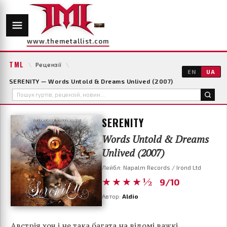
www.themetallist.com
TML
\
Рецензії
\
EN
UA
SERENITY — Words Untold & Dreams Unlived (2007)
SERENITY
Words Untold & Dreams
Unlived (2007)
Лейбл: Napalm Records / Irond Ltd
★★★★½
9/10
Автор:
Aldio
Австрія хоч і не така багата на відомі важкі