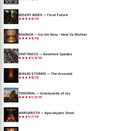
MISERY INDEX — Feral Future
★★★★
8/10
RAKINUA — Esi Um Ninu - Heal Us Mother
★★★★
8/10
EMPTINESS — Nowhere Speaks
★★★★½
9/10
WAILIN STORMS — The Arsonist
★★★★
8/10
TODOMAL — Graveyards of Joy
★★★★½
9/10
NARGAROTH — Apocalyptic Steel
★★★½
7/10