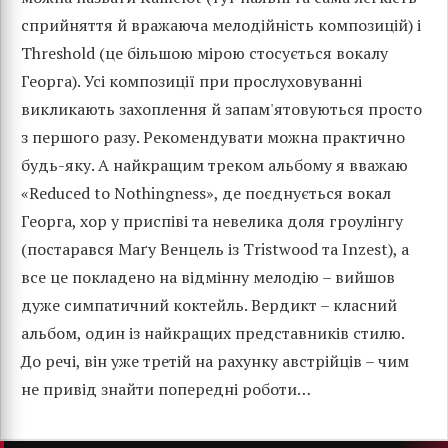
сприйняття й вражаюча мелодійність композицій) і
Threshold (це більшою мірою стосується вокалу
Георга). Усі композиції при прослуховуванні
викликають захоплення й запам'ятовуються просто
з першого разу. Рекомендувати можна практично
будь-яку. А найкращим треком альбому я вважаю
«Reduced to Nothingness», де поєднується вокал
Георга, хор у приспіві та невелика доля гроулінгу
(постарався Маґу Венцель із Tristwood та Inzest), а
все це покладено на відмінну мелодію – вийшов
дуже симпатичний коктейль. Вердикт – класний
альбом, один із найкращих представників стилю.
До речі, він уже третій на рахунку австрійців – чим
не привід знайти попередні роботи…