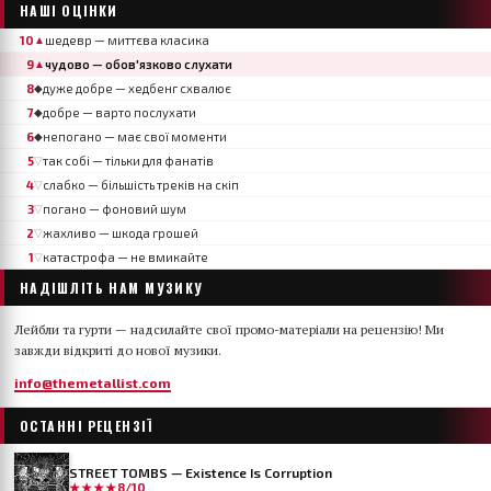
НАШІ ОЦІНКИ
10
шедевр — миттєва класика
▲
9
чудово — обов'язково слухати
▲
8
дуже добре — хедбенг схвалює
◆
7
добре — варто послухати
◆
6
непогано — має свої моменти
◆
5
так собі — тільки для фанатів
▽
4
слабко — більшість треків на скіп
▽
3
погано — фоновий шум
▽
2
жахливо — шкода грошей
▽
1
катастрофа — не вмикайте
▽
НАДІШЛІТЬ НАМ МУЗИКУ
Лейбли та гурти — надсилайте свої промо-матеріали на рецензію! Ми
завжди відкриті до нової музики.
info@themetallist.com
ОСТАННІ РЕЦЕНЗІЇ
STREET TOMBS — Existence Is Corruption
★★★★
8/10