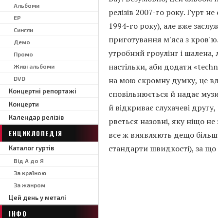
Альбоми
релізів 2007-го року. Гурт 
EP
1994-го року), але вже засл
Сингли
приготування м'яса з кров'ю.
Демо
утробний гроулінг і шалена,
Промо
настільки, аби додати «techn
Живі альбоми
DVD
на мою скромну думку, це вд
Концертні репортажі
сповільнюється й надає музиц
Концерти
й відкриває слухачеві другу,
Календар релізів
рветься назовні, яку ніщо не
ЕНЦИКЛОПЕДІЯ
все ж виявляють дещо більшу
стандарти швидкості), за що
Каталог гуртів
Від А до Я
За країною
За жанром
Цей день у металі
ІНФО