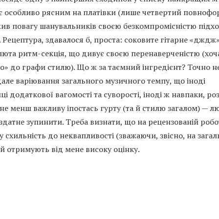
не є особливо рясним на платівки (лише четвертий повнофо
ужив повагу шанувальників своєю безкомпромісністю підх
 Рецептура, здавалося б, проста: соковите гітарне «дждж»
 люта ритм-секція, що дивує своєю перенаверченістю (хоч
o» до графи стилю). Що ж за таємний інгредієнт? Точно не
але варіювання загального музичного темпу, що іноді
і додаткової вагомості та суворості, іноді ж навпаки, ро
 не менш важливу іпостась гурту (та й стилю загалом) — л
 здатне зупинити. Треба визнати, що на рецензованій робо
 схильність до неквапливості (зважаючи, звісно, на зага
 й отримують від мене високу оцінку.