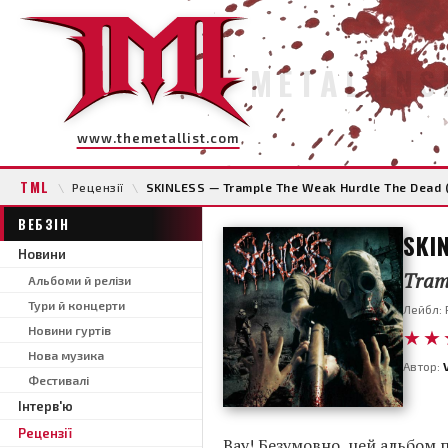
METAL INS
www.themetallist.com
TML
\
Рецензії
\
SKINLESS — Trample The Weak Hurdle The Dead 
ВЕБЗІН
SKI
Новини
Tram
Альбоми й релізи
Тури й концерти
Лейбл: 
Новини гуртів
★★
Нова музика
Автор:
Фестивалі
Інтерв'ю
Рецензії
Вау! Безумовно, цей альбом