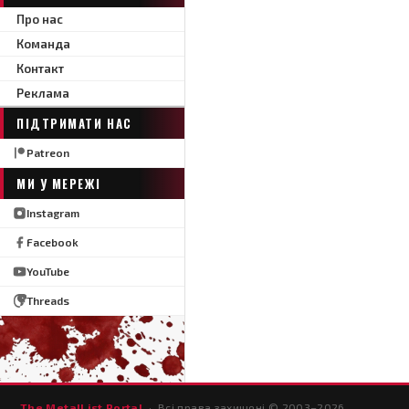
Про нас
Команда
Контакт
Реклама
ПІДТРИМАТИ НАС
Patreon
МИ У МЕРЕЖІ
Instagram
Facebook
YouTube
Threads
The MetalList Portal
· Всі права захищені © 2003–
2026