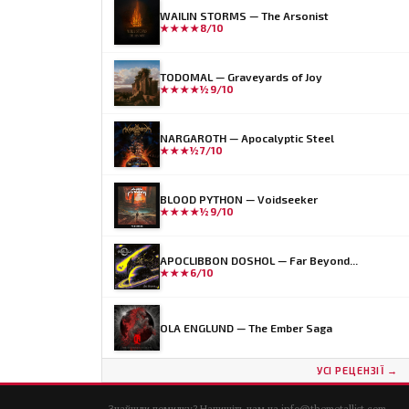
WAILIN STORMS — The Arsonist
★★★★
8/10
TODOMAL — Graveyards of Joy
★★★★½
9/10
NARGAROTH — Apocalyptic Steel
★★★½
7/10
BLOOD PYTHON — Voidseeker
★★★★½
9/10
APOCLIBBON DOSHOL — Far Beyond...
★★★
6/10
OLA ENGLUND — The Ember Saga
УСІ РЕЦЕНЗІЇ →
Знайшли помилку? Напишіть нам на
info@themetallist.com
.