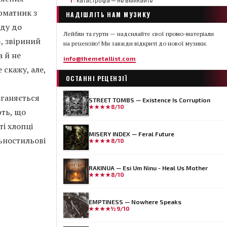
1
катастрофа — не вмикайте
▽
рматник з
НАДІШЛІТЬ НАМ МУЗИКУ
оду до
Лейбли та гурти — надсилайте свої промо-матеріали
, звіриний
на рецензію! Ми завжди відкриті до нової музики.
а й не
info@themetallist.com
 скажу, але,
ОСТАННІ РЕЦЕНЗІЇ
зганяється
STREET TOMBS — Existence Is Corruption
★★★★
8/10
ють, що
ті хлопці
MISERY INDEX — Feral Future
льностильові
★★★★
8/10
RAKINUA — Esi Um Ninu - Heal Us Mother
★★★★
8/10
EMPTINESS — Nowhere Speaks
★★★★½
9/10