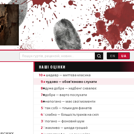
EN
UA
НАШІ ОЦІНКИ
10
шедевр — миттєва класика
▲
9
чудово — обов'язково слухати
▲
8
дуже добре — хедбенг схвалює
◆
7
добре — варто послухати
◆
6
непогано — має свої моменти
◆
5
так собі — тільки для фанатів
▽
4
слабко — більшість треків на скіп
▽
3
погано — фоновий шум
▽
2
жахливо — шкода грошей
▽
'ясних