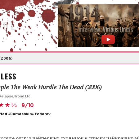
IDE
(2006)
NLESS
ple The Weak Hurdle The Dead (2006)
Relapse/Irond Ltd
★★½
9/10
Vlad «Romashkin» Fedorov
 посяде одну з найперших сходинок у списку найкращих м